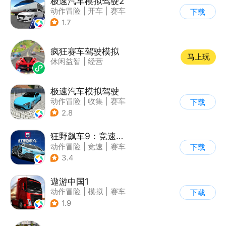
极速汽车模拟驾驶2
动作冒险
|
开车
|
赛车
下载
|
漂移
1.7
疯狂赛车驾驶模拟
马上玩
休闲益智
|
经营
极速汽车模拟驾驶
动作冒险
|
收集
|
赛车
下载
|
漂移
2.8
狂野飙车9：竞速传奇
动作冒险
|
竞速
|
赛车
下载
|
狂野飙车
3.4
遨游中国1
动作冒险
|
模拟
|
赛车
下载
|
写实
1.9