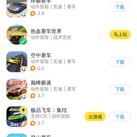
终极赛车
动作冒险
|
竞速
|
赛车
下载
3.6
热血赛车世界
马上玩
动作冒险
|
战术竞技
空中赛车
动作冒险
|
竞速
|
赛车
下载
|
卡通
0.0
巅峰极速
动作冒险
|
竞速
|
赛车
下载
|
漂移
3.7
极品飞车：集结
支持iOS
|
动作冒险
云游戏
下载
|
竞速
|
赛车
3.7