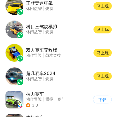
王牌竞速狂飙
马上玩
休闲益智
|
烧脑
科目三驾驶模拟
马上玩
休闲益智
|
烧脑
双人赛车无敌版
马上玩
动作冒险
|
战术竞技
超凡赛车2024
马上玩
休闲益智
|
烧脑
拉力赛车
动作冒险
|
模拟
|
赛车
下载
|
漂移
3.3