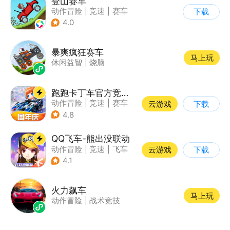
登山赛车
动作冒险
|
竞速
|
赛车
下载
|
卡通
4.0
暴爽疯狂赛车
马上玩
休闲益智
|
烧脑
跑跑卡丁车官方竞速版
动作冒险
|
竞速
|
赛车
云游戏
下载
|
跑跑卡丁车
4.8
QQ飞车-熊出没联动
动作冒险
|
竞速
|
飞车
云游戏
下载
|
漂移
4.1
火力飙车
马上玩
动作冒险
|
战术竞技