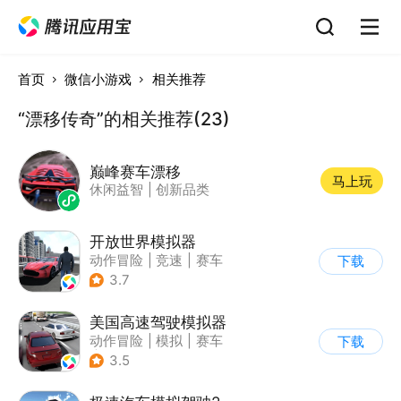
首页
微信小游戏
相关推荐
“漂移传奇”的相关推荐(23)
巅峰赛车漂移
马上玩
休闲益智
|
创新品类
开放世界模拟器
动作冒险
|
竞速
|
赛车
下载
|
开放世界
3.7
美国高速驾驶模拟器
动作冒险
|
模拟
|
赛车
下载
|
写实
3.5