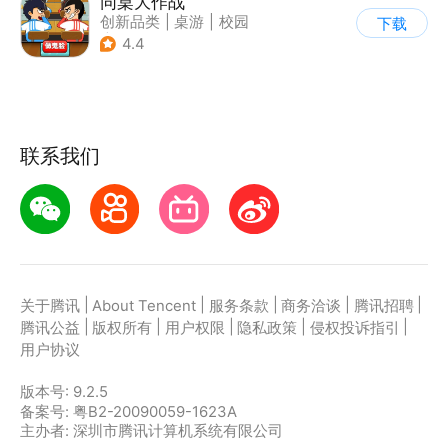
同桌大作战
创新品类
|
桌游
|
校园
下载
|
卡通
4.4
联系我们
|
|
|
|
|
关于腾讯
About Tencent
服务条款
商务洽谈
腾讯招聘
|
|
|
|
|
腾讯公益
版权所有
用户权限
隐私政策
侵权投诉指引
用户协议
版本号:
9.2.5
备案号: 粤B2-20090059-1623A
主办者: 深圳市腾讯计算机系统有限公司