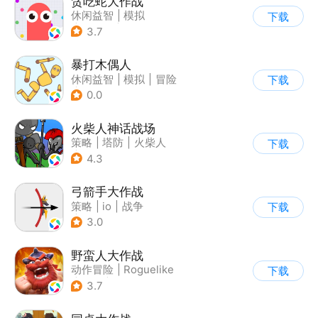
贪吃蛇大作战
休闲益智
|
模拟
下载
|
贪吃蛇
|
卡通
3.7
暴打木偶人
休闲益智
|
模拟
|
冒险
下载
|
暴打木偶人
0.0
火柴人神话战场
策略
|
塔防
|
火柴人
下载
|
休闲益智
4.3
弓箭手大作战
策略
|
io
|
战争
下载
|
非对称竞技
3.0
野蛮人大作战
动作冒险
|
Roguelike
下载
|
奇幻
|
卡通
3.7