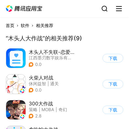
首页
软件
相关推荐
“木头人大作战”的相关推荐(9)
木头人不失联-恋爱复合纪念册
江西墨刃数字娱乐有限公司
下载
0.0
火柴人对战
休闲益智
|
通关
下载
|
火柴人
0.0
300大作战
策略
|
MOBA
|
奇幻
下载
|
5v5
2.8