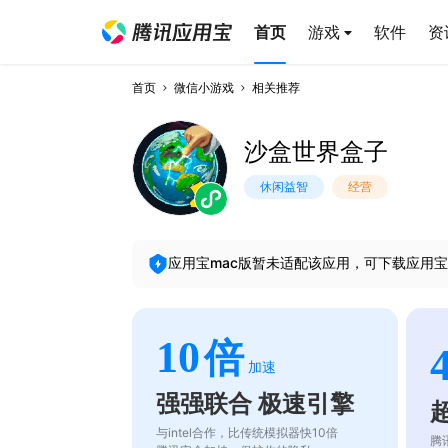
首页
游戏
软件
资
首页
微信小游戏
相关推荐
沙盒世界盒子
休闲益智
经营
应用宝mac版暂未适配该应用，可下载应用宝
10
倍
加速
强强联合 极速引擎
与intel合作，比传统模拟器快10倍
腾