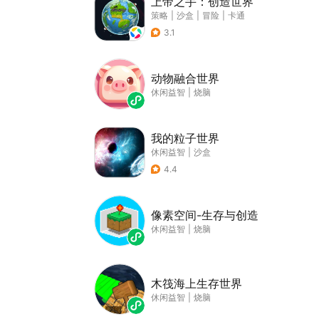
上帝之手：创造世界
策略
|
沙盒
|
冒险
|
卡通
3.1
动物融合世界
休闲益智
|
烧脑
我的粒子世界
休闲益智
|
沙盒
4.4
像素空间-生存与创造
休闲益智
|
烧脑
木筏海上生存世界
休闲益智
|
烧脑