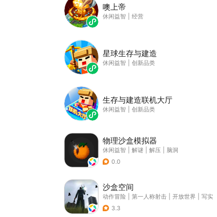
噢上帝
休闲益智
|
经营
星球生存与建造
休闲益智
|
创新品类
生存与建造联机大厅
休闲益智
|
创新品类
物理沙盒模拟器
休闲益智
|
解谜
|
解压
|
脑洞
0.0
沙盒空间
动作冒险
|
第一人称射击
|
开放世界
|
写实
3.3