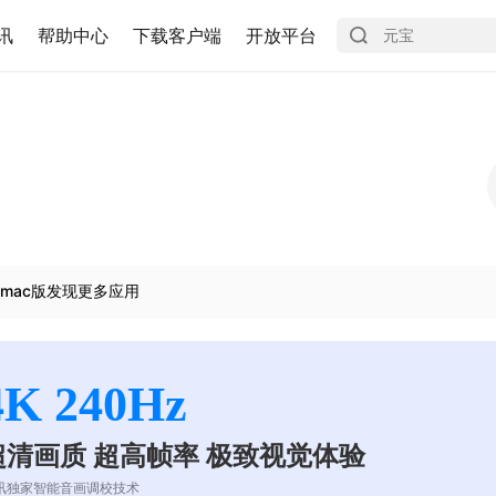
讯
帮助中心
下载客户端
开放平台
mac版发现更多应用
4K 240Hz
超清画质 超高帧率 极致视觉体验
讯独家智能音画调校技术