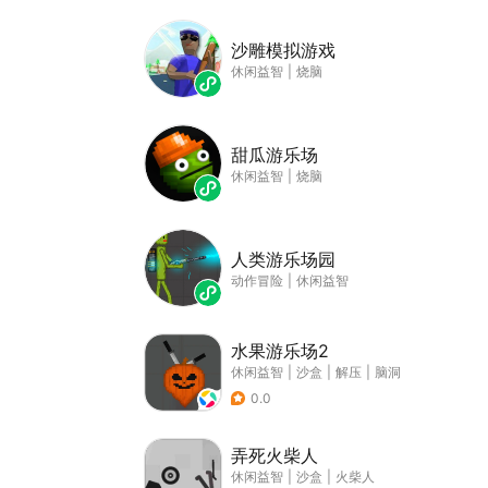
沙雕模拟游戏
休闲益智
|
烧脑
甜瓜游乐场
休闲益智
|
烧脑
人类游乐场园
动作冒险
|
休闲益智
水果游乐场2
休闲益智
|
沙盒
|
解压
|
脑洞
0.0
弄死火柴人
休闲益智
|
沙盒
|
火柴人