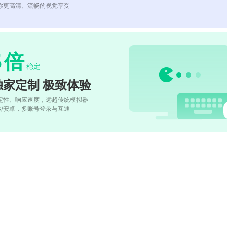
你更高清、流畅的视觉享受
5
倍
稳定
独家定制 极致体验
定性、响应速度，远超传统模拟器
OS/安卓，多账号登录与互通