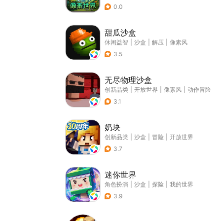
0.0
甜瓜沙盒
休闲益智
|
沙盒
|
解压
|
像素风
3.5
无尽物理沙盒
创新品类
|
开放世界
|
像素风
|
动作冒险
3.1
奶块
创新品类
|
沙盒
|
冒险
|
开放世界
3.7
迷你世界
角色扮演
|
沙盒
|
探险
|
我的世界
3.9