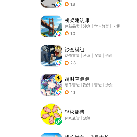
1.8
桥梁建筑师
创新品类
|
沙盒
|
学习教育
|
卡通
1.0
沙盒模组
动作冒险
|
沙盒
|
探险
|
卡通
2.8
超时空跑跑
动作冒险
|
跑酷
|
冒险
|
沙盒
4.1
轻松挪猪
休闲益智
|
烧脑