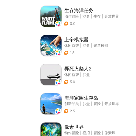
生存海洋任务
动作冒险
|
沙盒
|
生存
|
开放世界
0.0
上帝模拟器
休闲益智
|
沙盒
|
建造模拟
1.8
弄死火柴人2
休闲益智
|
沙盒
5.0
海洋家园生存岛
创新品类
|
沙盒
|
冒险
|
开放世界
2.5
像素世界
动作冒险
|
模拟
|
冒险
|
像素风