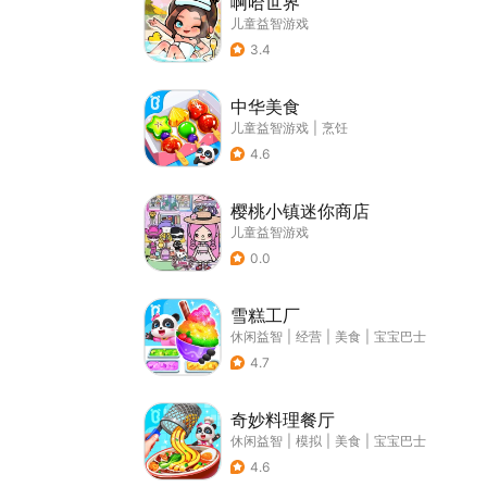
啊哈世界
儿童益智游戏
3.4
中华美食
儿童益智游戏
|
烹饪
4.6
樱桃小镇迷你商店
儿童益智游戏
0.0
雪糕工厂
休闲益智
|
经营
|
美食
|
宝宝巴士
4.7
奇妙料理餐厅
休闲益智
|
模拟
|
美食
|
宝宝巴士
4.6