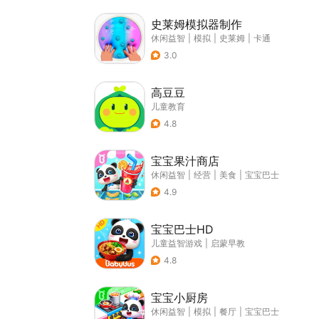
史莱姆模拟器制作
休闲益智
|
模拟
|
史莱姆
|
卡通
3.0
高豆豆
儿童教育
4.8
宝宝果汁商店
休闲益智
|
经营
|
美食
|
宝宝巴士
4.9
宝宝巴士HD
儿童益智游戏
|
启蒙早教
4.8
宝宝小厨房
休闲益智
|
模拟
|
餐厅
|
宝宝巴士