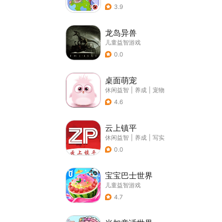
3.9
龙岛异兽
儿童益智游戏
0.0
桌面萌宠
休闲益智
|
养成
|
宠物
4.6
云上镇平
休闲益智
|
养成
|
写实
0.0
宝宝巴士世界
儿童益智游戏
4.7