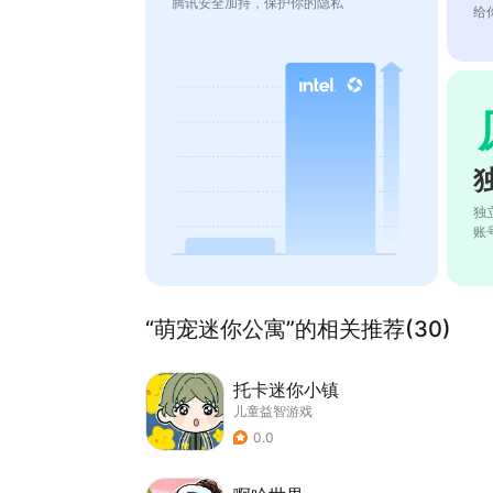
腾讯安全加持，保护你的隐私
给
独
账
“萌宠迷你公寓”的相关推荐(30)
托卡迷你小镇
儿童益智游戏
0.0