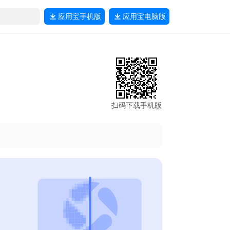
应用宝
手机版
应用宝
电脑版
扫码下载手机版