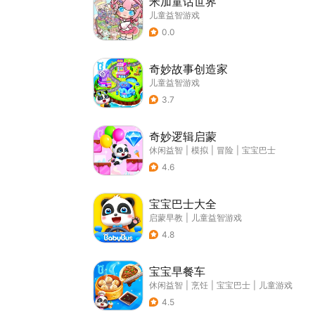
米加童话世界
儿童益智游戏
0.0
奇妙故事创造家
儿童益智游戏
3.7
奇妙逻辑启蒙
休闲益智
|
模拟
|
冒险
|
宝宝巴士
4.6
宝宝巴士大全
启蒙早教
|
儿童益智游戏
4.8
宝宝早餐车
休闲益智
|
烹饪
|
宝宝巴士
|
儿童游戏
4.5