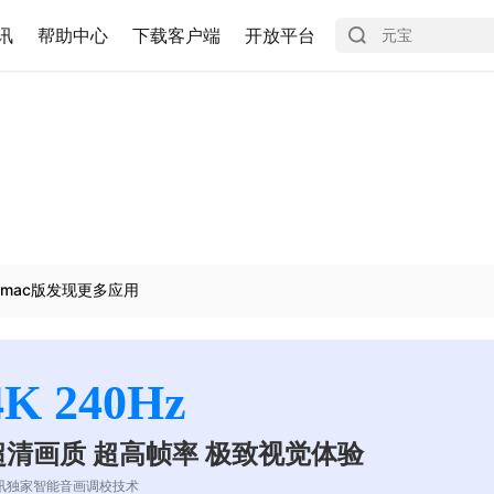
讯
帮助中心
下载客户端
开放平台
mac版发现更多应用
4K 240Hz
超清画质 超高帧率 极致视觉体验
讯独家智能音画调校技术