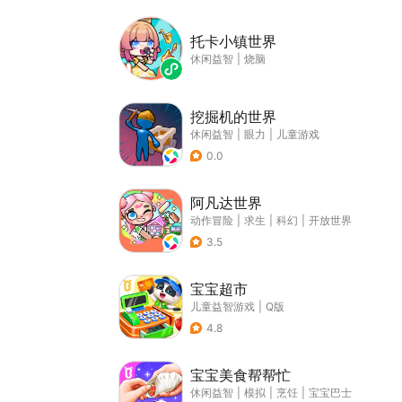
托卡小镇世界
休闲益智
|
烧脑
挖掘机的世界
休闲益智
|
眼力
|
儿童游戏
0.0
阿凡达世界
动作冒险
|
求生
|
科幻
|
开放世界
3.5
宝宝超市
儿童益智游戏
|
Q版
4.8
宝宝美食帮帮忙
休闲益智
|
模拟
|
烹饪
|
宝宝巴士