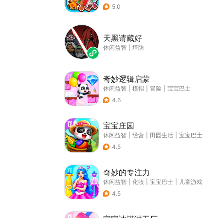
5.0
天黑请藏好
休闲益智
|
塔防
奇妙逻辑启蒙
休闲益智
|
模拟
|
冒险
|
宝宝巴士
4.6
宝宝庄园
休闲益智
|
经营
|
田园生活
|
宝宝巴士
4.5
奇妙的专注力
休闲益智
|
化妆
|
宝宝巴士
|
儿童游戏
4.5