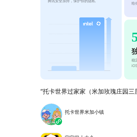
腾讯安全加持，保护你的隐私
给
稳
i
“托卡世界过家家（米加玫瑰庄园三层
托卡世界米加小镇