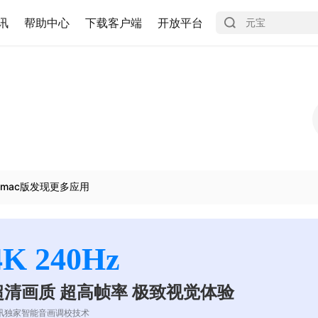
讯
帮助中心
下载客户端
开放平台
mac版发现更多应用
4K 240Hz
超清画质 超高帧率 极致视觉体验
讯独家智能音画调校技术