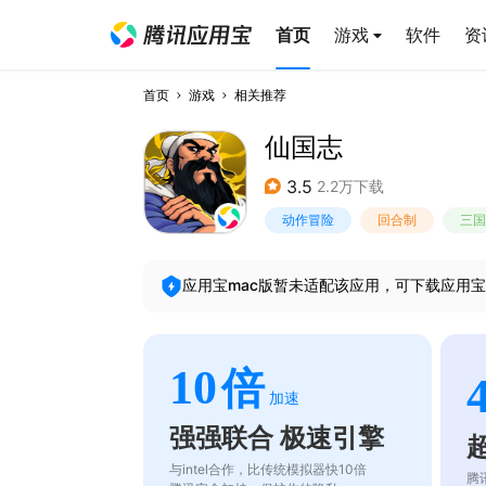
首页
游戏
软件
资
首页
游戏
相关推荐
仙国志
3.5
2.2万下载
动作冒险
回合制
三国
应用宝mac版暂未适配该应用，可下载应用宝
10
倍
加速
强强联合 极速引擎
与intel合作，比传统模拟器快10倍
腾