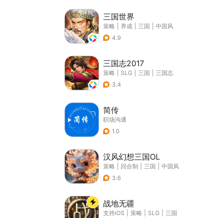
三国世界
策略
|
养成
|
三国
|
中国风
4.9
三国志2017
策略
|
SLG
|
三国
|
三国志
3.4
简传
职场沟通
1.0
汉风幻想三国OL
策略
|
回合制
|
三国
|
中国风
3.6
战地无疆
支持iOS
|
策略
|
SLG
|
三国