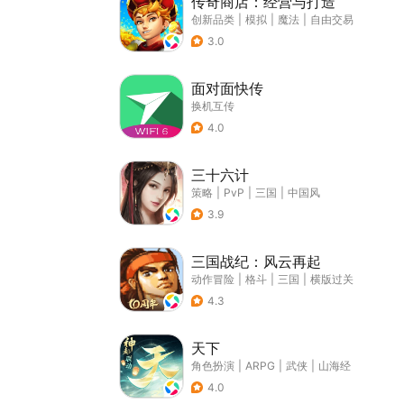
传奇商店：经营与打造
创新品类
|
模拟
|
魔法
|
自由交易
3.0
面对面快传
换机互传
4.0
三十六计
策略
|
PvP
|
三国
|
中国风
3.9
三国战纪：风云再起
动作冒险
|
格斗
|
三国
|
横版过关
4.3
天下
角色扮演
|
ARPG
|
武侠
|
山海经
4.0