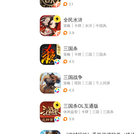
2.1
全民水浒
策略
|
卡牌
|
水浒
|
中国风
3.9
三国杀
策略
|
卡牌
|
三国
|
三国杀
4.0
三国战争
策略
|
塔防
|
三国
|
千人同屏
4.5
三国杀OL互通版
休闲益智
|
卡牌
|
三国
|
三国杀
3.6