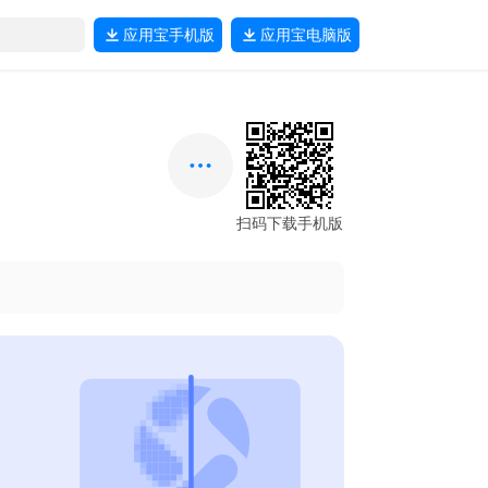
应用宝
手机版
应用宝
电脑版
扫码下载手机版