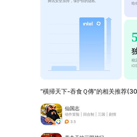
腾讯安全加持，保护你的隐私
给
稳
i
“橫掃天下-吞食Ｑ傳”的相关推荐(30
仙国志
动作冒险
|
回合制
|
三国
|
剧情
3.5