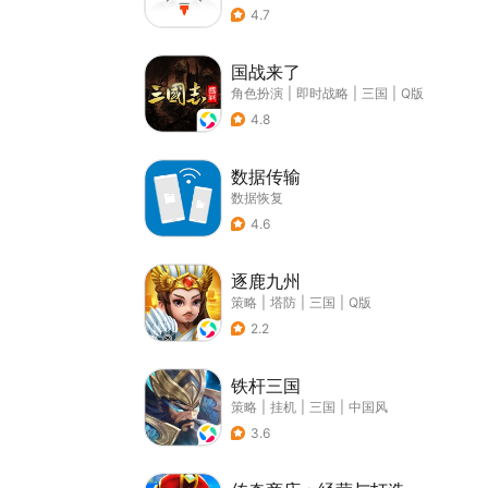
4.7
国战来了
角色扮演
|
即时战略
|
三国
|
Q版
4.8
数据传输
数据恢复
4.6
逐鹿九州
策略
|
塔防
|
三国
|
Q版
2.2
铁杆三国
策略
|
挂机
|
三国
|
中国风
3.6