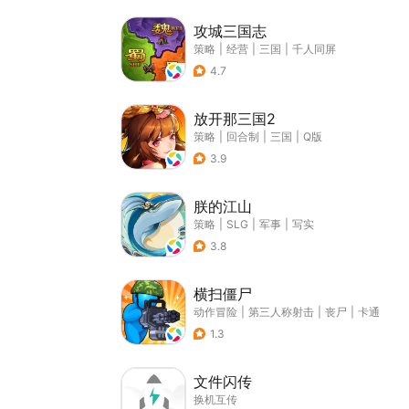
攻城三国志
策略
|
经营
|
三国
|
千人同屏
4.7
放开那三国2
策略
|
回合制
|
三国
|
Q版
3.9
朕的江山
策略
|
SLG
|
军事
|
写实
3.8
横扫僵尸
动作冒险
|
第三人称射击
|
丧尸
|
卡通
1.3
文件闪传
换机互传