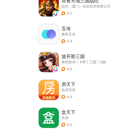
吞食天地三国战纪
钻光（厦门）信息技术有限公司
5.0
互传
换机互传
3.6
放开那三国
角色扮演
|
卡牌
|
三国
|
Q版
4.0
房天下
租房买房
4.6
盒天下
其他
4.2