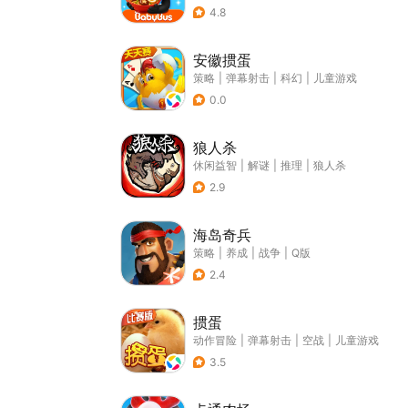
4.8
安徽掼蛋
策略
|
弹幕射击
|
科幻
|
儿童游戏
0.0
狼人杀
休闲益智
|
解谜
|
推理
|
狼人杀
2.9
海岛奇兵
策略
|
养成
|
战争
|
Q版
2.4
掼蛋
动作冒险
|
弹幕射击
|
空战
|
儿童游戏
3.5