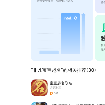
腾讯安全加持，保护你的隐私
给
独
账
“非凡宝宝起名”的相关推荐(30)
宝宝起名取名
运势测算
5.0