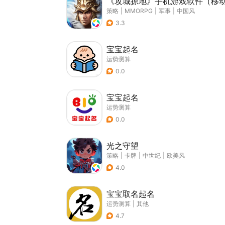
《攻城掠地》手机游戏软件（移
策略
|
MMORPG
|
军事
|
中国风
3.3
宝宝起名
运势测算
0.0
宝宝起名
运势测算
0.0
光之守望
策略
|
卡牌
|
中世纪
|
欧美风
4.0
宝宝取名起名
运势测算
|
其他
4.7