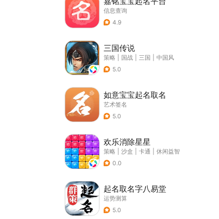
嘉铭宝宝起名平台
信息查询
4.9
三国传说
策略
|
国战
|
三国
|
中国风
5.0
如意宝宝起名取名
艺术签名
5.0
欢乐消除星星
策略
|
沙盒
|
卡通
|
休闲益智
0.0
起名取名字八易堂
运势测算
5.0