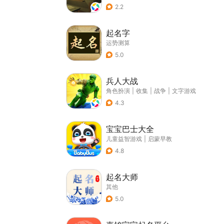
2.2
起名字
运势测算
5.0
兵人大战
角色扮演
|
收集
|
战争
|
文字游戏
4.3
宝宝巴士大全
儿童益智游戏
|
启蒙早教
4.8
起名大师
其他
5.0