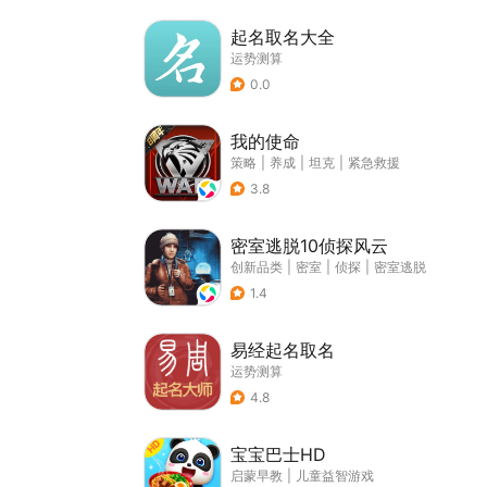
起名取名大全
运势测算
0.0
我的使命
策略
|
养成
|
坦克
|
紧急救援
3.8
密室逃脱10侦探风云
创新品类
|
密室
|
侦探
|
密室逃脱
1.4
易经起名取名
运势测算
4.8
宝宝巴士HD
启蒙早教
|
儿童益智游戏