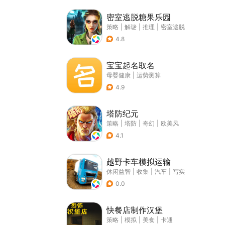
密室逃脱糖果乐园
策略
|
解谜
|
推理
|
密室逃脱
4.8
宝宝起名取名
母婴健康
|
运势测算
4.9
塔防纪元
策略
|
塔防
|
奇幻
|
欧美风
4.1
越野卡车模拟运输
休闲益智
|
收集
|
汽车
|
写实
0.0
快餐店制作汉堡
策略
|
模拟
|
美食
|
卡通