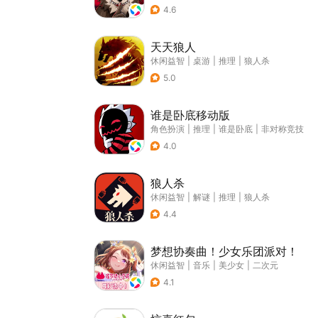
4.6
天天狼人
休闲益智
|
桌游
|
推理
|
狼人杀
5.0
谁是卧底移动版
角色扮演
|
推理
|
谁是卧底
|
非对称竞技
4.0
狼人杀
休闲益智
|
解谜
|
推理
|
狼人杀
4.4
梦想协奏曲！少女乐团派对！
休闲益智
|
音乐
|
美少女
|
二次元
4.1