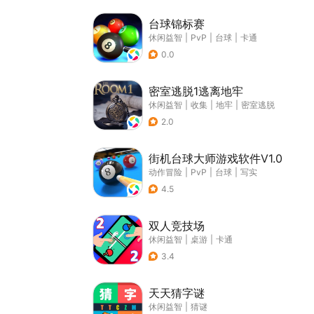
台球锦标赛
休闲益智
|
PvP
|
台球
|
卡通
0.0
密室逃脱1逃离地牢
休闲益智
|
收集
|
地牢
|
密室逃脱
2.0
街机台球大师游戏软件V1.0
动作冒险
|
PvP
|
台球
|
写实
4.5
双人竞技场
休闲益智
|
桌游
|
卡通
3.4
天天猜字谜
休闲益智
|
猜谜