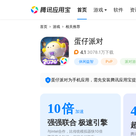
首页
游戏
软件
资
首页
游戏
相关推荐
蛋仔派对
4.1
3078.1万下载
休闲益智
PvP
派对游
蛋仔派对
为手机应用，需先安装腾讯应用宝提
10
倍
加速
强强联合 极速引擎
与intel合作，比传统模拟器快10倍
腾