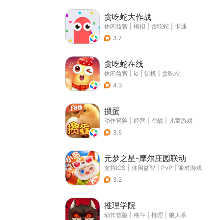
贪吃蛇大作战
休闲益智
|
模拟
|
贪吃蛇
|
卡通
3.7
贪吃蛇在线
休闲益智
|
io
|
街机
|
贪吃蛇
4.3
掼蛋
动作冒险
|
经营
|
空战
|
儿童游戏
3.5
元梦之星-摩尔庄园联动
支持iOS
|
休闲益智
|
PvP
|
派对游戏
3.2
推理学院
动作冒险
|
格斗
|
推理
|
狼人杀