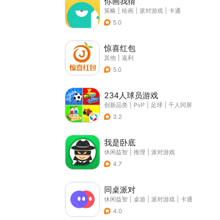
你画我猜
策略
|
绘画
|
派对游戏
|
卡通
5.0
惊喜红包
其他
|
返利
5.0
234人球员游戏
创新品类
|
PvP
|
足球
|
千人同屏
3.2
我是卧底
休闲益智
|
推理
|
派对游戏
4.7
同桌派对
休闲益智
|
桌游
|
派对游戏
|
卡通
4.0