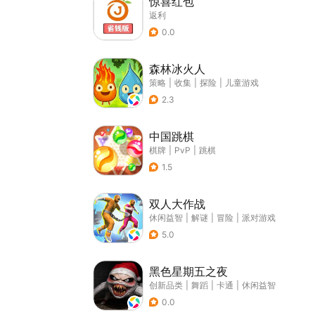
惊喜红包
返利
0.0
森林冰火人
策略
|
收集
|
探险
|
儿童游戏
2.3
中国跳棋
棋牌
|
PvP
|
跳棋
1.5
双人大作战
休闲益智
|
解谜
|
冒险
|
派对游戏
5.0
黑色星期五之夜
创新品类
|
舞蹈
|
卡通
|
休闲益智
0.0