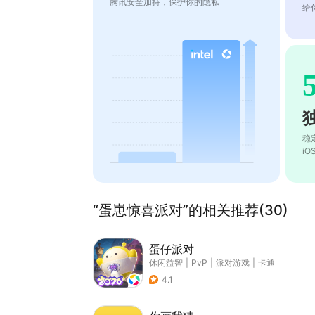
腾讯安全加持，保护你的隐私
给
稳
i
“蛋崽惊喜派对”的相关推荐(30)
蛋仔派对
休闲益智
|
PvP
|
派对游戏
|
卡通
4.1