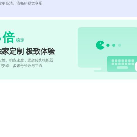
你更高清、流畅的视觉享受
5
倍
稳定
独家定制 极致体验
定性、响应速度，远超传统模拟器
OS/安卓，多账号登录与互通