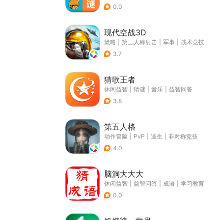
0.0
现代空战3D
策略
|
第三人称射击
|
军事
|
战术竞技
3.7
猜歌王者
休闲益智
|
猜谜
|
音乐
|
益智问答
3.8
第五人格
动作冒险
|
PvP
|
逃生
|
非对称竞技
4.0
脑洞大大大
休闲益智
|
益智问答
|
成语
|
学习教育
0.0