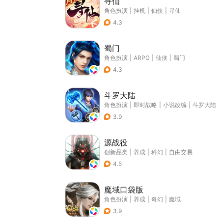
寻仙
角色扮演
|
挂机
|
仙侠
|
寻仙
4.3
蜀门
角色扮演
|
ARPG
|
仙侠
|
蜀门
4.3
斗罗大陆
角色扮演
|
即时战略
|
小说改编
|
斗罗大陆
3.9
源战役
创新品类
|
养成
|
科幻
|
自由交易
4.5
魔域口袋版
角色扮演
|
养成
|
奇幻
|
魔域
3.9