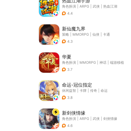
热血江湖手游
角色扮演
|
ARPG
|
武侠
|
热血江湖
4.4
新仙魔九界
策略
|
MMORPG
|
仙侠
|
卡通
4.3
华夏
角色扮演
|
MMORPG
|
神话
|
端游移植
3.7
命运-冠位指定
休闲益智
|
卡牌
|
传奇
|
命运
3.8
新剑侠情缘
角色扮演
|
ARPG
|
武侠
|
剑侠情缘
4.6