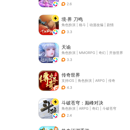
2.6
境·界 刀鸣
角色扮演
|
格斗
|
动漫改编
|
剧情
3.3
天谕
角色扮演
|
MMORPG
|
奇幻
|
开放世界
3.3
传奇世界
支持iOS
|
角色扮演
|
ARPG
|
传奇
4.3
斗破苍穹：巅峰对决
角色扮演
|
ARPG
|
奇幻
|
斗破苍穹
2.4