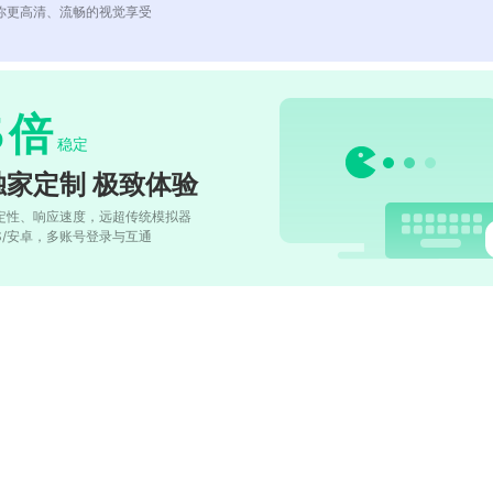
你更高清、流畅的视觉享受
5
倍
稳定
独家定制 极致体验
定性、响应速度，远超传统模拟器
OS/安卓，多账号登录与互通