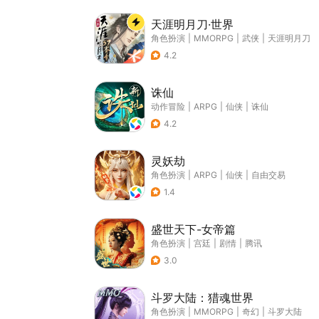
天涯明月刀·世界
角色扮演
|
MMORPG
|
武侠
|
天涯明月刀
4.2
诛仙
动作冒险
|
ARPG
|
仙侠
|
诛仙
4.2
灵妖劫
角色扮演
|
ARPG
|
仙侠
|
自由交易
1.4
盛世天下-女帝篇
角色扮演
|
宫廷
|
剧情
|
腾讯
3.0
斗罗大陆：猎魂世界
角色扮演
|
MMORPG
|
奇幻
|
斗罗大陆