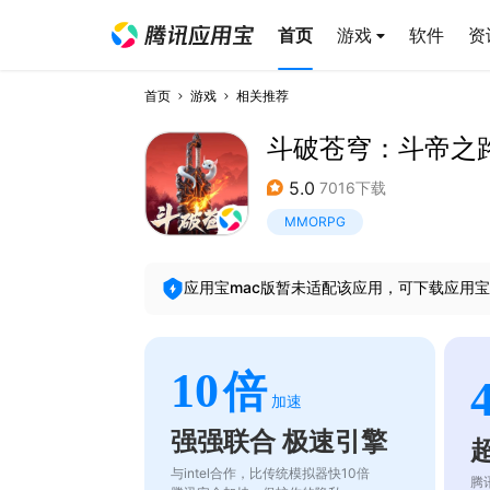
首页
游戏
软件
资
首页
游戏
相关推荐
斗破苍穹：斗帝之
5.0
7016下载
MMORPG
应用宝mac版暂未适配该应用，可下载应用宝
10
倍
加速
强强联合 极速引擎
与intel合作，比传统模拟器快10倍
腾