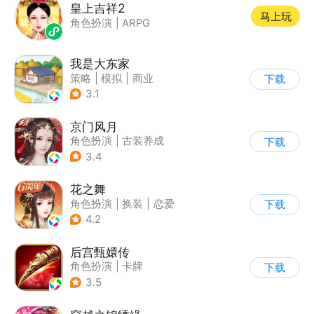
皇上吉祥2
马上玩
角色扮演
|
ARPG
我是大东家
策略
|
模拟
|
商业
下载
|
卡通
3.1
京门风月
角色扮演
|
古装养成
下载
|
宫廷
|
京门风月
3.4
花之舞
角色扮演
|
换装
|
恋爱
下载
|
剧情
4.2
后宫甄嬛传
角色扮演
|
卡牌
下载
|
架空历史
|
甄嬛传
3.5