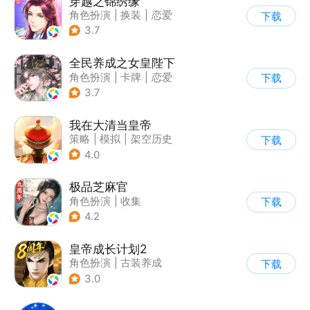
穿越之锦绣缘
角色扮演
|
换装
|
恋爱
下载
|
女性向
3.7
全民养成之女皇陛下
角色扮演
|
卡牌
|
恋爱
下载
|
结婚
3.7
我在大清当皇帝
策略
|
模拟
|
架空历史
下载
|
中国风
4.0
极品芝麻官
角色扮演
|
收集
下载
|
架空历史
|
古风
4.2
皇帝成长计划2
角色扮演
|
古装养成
下载
|
架空历史
|
剧情
3.0