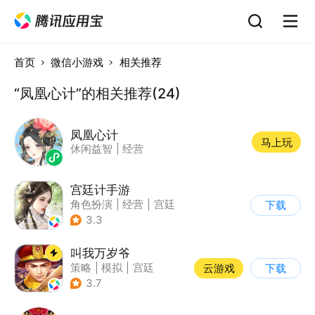
首页
微信小游戏
相关推荐
“凤凰心计”的相关推荐(24)
凤凰心计
马上玩
休闲益智
|
经营
宫廷计手游
角色扮演
|
经营
|
宫廷
下载
|
宫廷计
3.3
叫我万岁爷
策略
|
模拟
|
宫廷
云游戏
下载
|
剧情
3.7