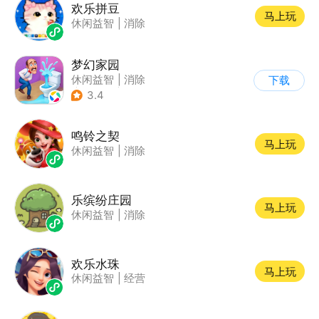
欢乐拼豆
马上玩
休闲益智
|
消除
梦幻家园
休闲益智
|
消除
下载
|
女性向
|
卡通
3.4
鸣铃之契
马上玩
休闲益智
|
消除
乐缤纷庄园
马上玩
休闲益智
|
消除
欢乐水珠
马上玩
休闲益智
|
经营