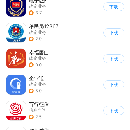
电子证件
政企业务
下载
3.7
移民局12367
政企业务
下载
2.9
幸福唐山
政企业务
下载
0.0
企业通
政企业务
下载
5.0
百行征信
信息查询
下载
|
业务咨询办理
2.5
|
政企业务