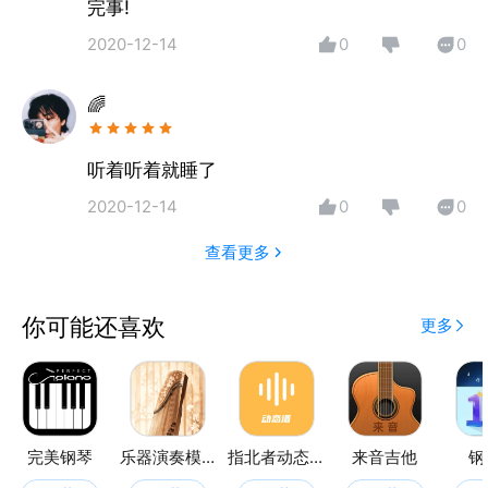
完事!
2020-12-14
0
0
🌈
听着听着就睡了
2020-12-14
0
0
查看更多
你可能还喜欢
更多
完美钢琴
乐器演奏模拟器
指北者动态谱
来音吉他
钢