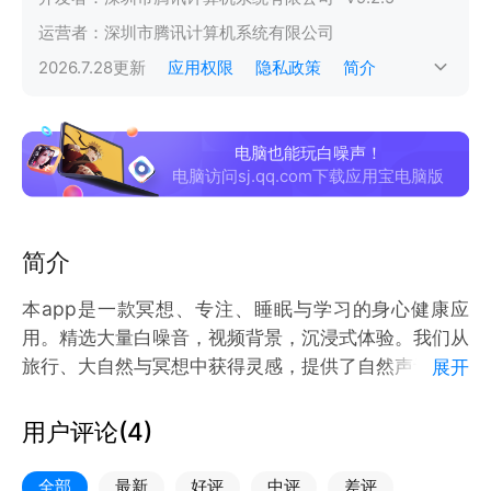
运营者：
深圳市腾讯计算机系统有限公司
2026.7.28
更新
应用权限
隐私政策
简介
电脑也能玩白噪声！
电脑访问sj.qq.com下载应用宝电脑版
简介
本app是一款冥想、专注、睡眠与学习的身心健康应
用。精选大量白噪音，视频背景，沉浸式体验。我们从
旅行、大自然与冥想中获得灵感，提供了自然声音、潮
展开
汐、冥想练习等海量音频内容，帮助你从快节奏的当下
抽离，进入另一个平和安静的时空——减少焦虑与压
用户评论(
4
)
力、保持专注平静、冥想片刻放松思绪，获得更好的睡
眠。
全部
最新
好评
中评
差评