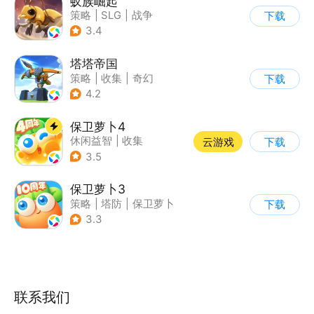
蚁族崛起
策略
|
SLG
|
战争
下载
|
卡通
3.4
塔塔帝国
策略
|
收集
|
奇幻
下载
|
卡通
4.2
保卫萝卜4
休闲益智
|
收集
云游戏
下载
|
保卫萝卜
|
童年
3.5
保卫萝卜3
策略
|
塔防
|
保卫萝卜
下载
|
卡通
3.3
联系我们