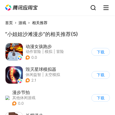
首页
游戏
相关推荐
“小姐姐沙滩漫步”的相关推荐(5)
动漫女孩跑步
动作冒险
|
模拟
|
冒险
下载
|
日系
0.0
毁灭星球模拟器
休闲益智
|
太空模拟
下载
|
太空
2.1
漫步节拍
其他休闲游戏
下载
0.0