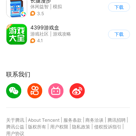
长腿漫步
休闲益智
|
模拟
下载
|
像素风
|
游道易
3.5
4399游戏盒
游戏社区
|
游戏攻略
下载
4.1
联系我们
|
|
|
|
|
关于腾讯
About Tencent
服务条款
商务洽谈
腾讯招聘
|
|
|
|
|
腾讯公益
版权所有
用户权限
隐私政策
侵权投诉指引
用户协议