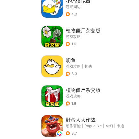
小鸡模拟器
游戏周边
4.0
植物僵尸杂交版
游戏攻略
1.6
叨鱼
游戏攻略
|
其他
3.3
植物僵尸杂交版
游戏攻略
1.6
野蛮人大作战
动作冒险
|
Roguelike
|
奇幻
|
卡通
3.7