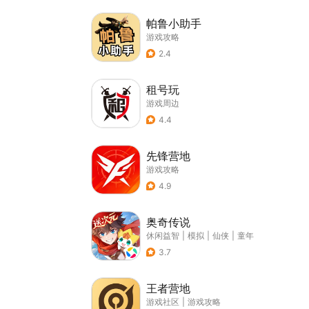
帕鲁小助手
游戏攻略
2.4
租号玩
游戏周边
4.4
先锋营地
游戏攻略
4.9
奥奇传说
休闲益智
|
模拟
|
仙侠
|
童年
3.7
王者营地
游戏社区
|
游戏攻略