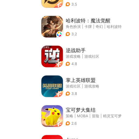
3.5
哈利波特：魔法觉醒
角色扮演
|
卡牌
|
奇幻
|
哈利波特
3.2
逆战助手
游戏攻略
|
游戏社区
4.8
掌上英雄联盟
游戏社区
|
游戏攻略
3.8
宝可梦大集结
策略
|
MOBA
|
冒险
|
精灵宝可梦
2.6