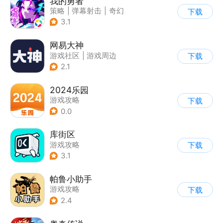
我的勇者
策略
|
弹幕射击
|
奇幻
下载
|
中国风
3.1
网易大神
游戏社区
|
游戏周边
下载
2.1
2024乐园
游戏攻略
下载
0.0
库街区
游戏攻略
下载
3.1
帕鲁小助手
游戏攻略
下载
2.4