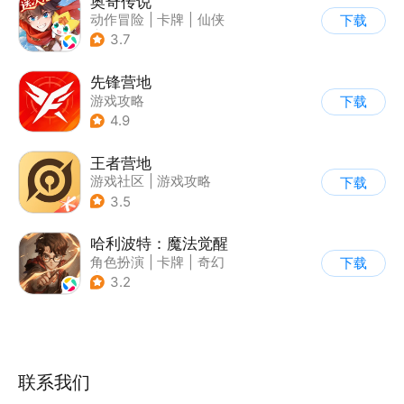
奥奇传说
动作冒险
|
卡牌
|
仙侠
下载
|
童年
3.7
先锋营地
游戏攻略
下载
4.9
王者营地
游戏社区
|
游戏攻略
下载
3.5
哈利波特：魔法觉醒
角色扮演
|
卡牌
|
奇幻
下载
|
哈利波特
3.2
联系我们