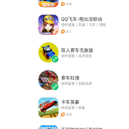
4.8
QQ飞车-熊出没联动
动作冒险
|
竞速
|
飞车
|
漂移
4.1
双人赛车无敌版
动作冒险
|
战术竞技
赛车狂撞
休闲益智
|
创新品类
卡车英豪
休闲益智
|
收集
4.0