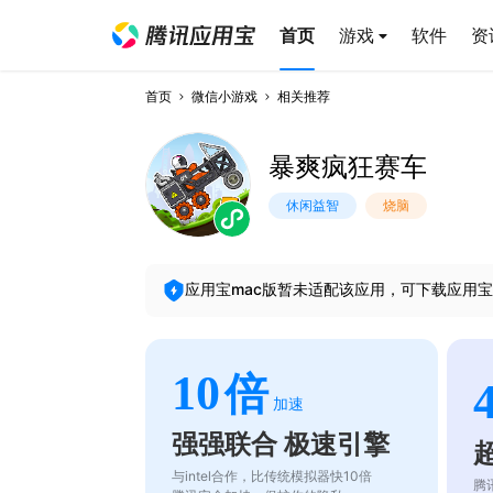
首页
游戏
软件
资
首页
微信小游戏
相关推荐
暴爽疯狂赛车
休闲益智
烧脑
应用宝mac版暂未适配该应用，可下载应用宝
10
倍
加速
强强联合 极速引擎
与intel合作，比传统模拟器快10倍
腾