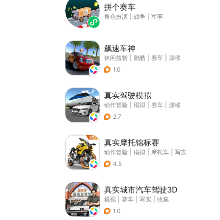
拼个赛车
角色扮演
|
战争
|
军事
飙速车神
休闲益智
|
跑酷
|
赛车
|
漂移
1.0
真实驾驶模拟
动作冒险
|
模拟
|
赛车
|
漂移
2.7
真实摩托锦标赛
动作冒险
|
模拟
|
摩托车
|
写实
4.5
真实城市汽车驾驶3D
模拟
|
赛车
|
写实
|
收集
1.0