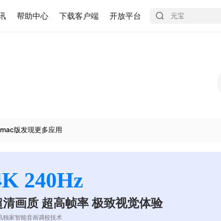
讯
帮助中心
下载客户端
开放平台
mac版发现更多应用
4K 240Hz
超清画质 超高帧率 极致视觉体验
讯独家智能音画调校技术