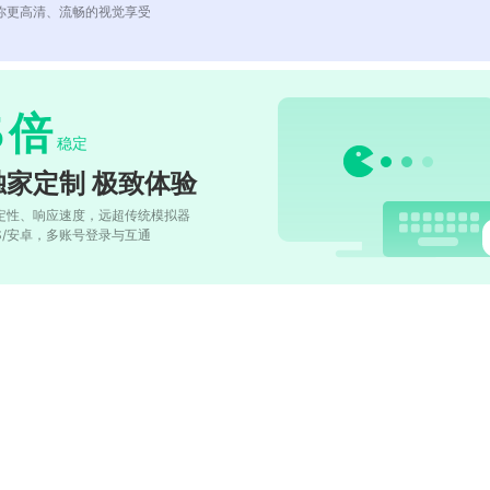
你更高清、流畅的视觉享受
5
倍
稳定
独家定制 极致体验
定性、响应速度，远超传统模拟器
OS/安卓，多账号登录与互通