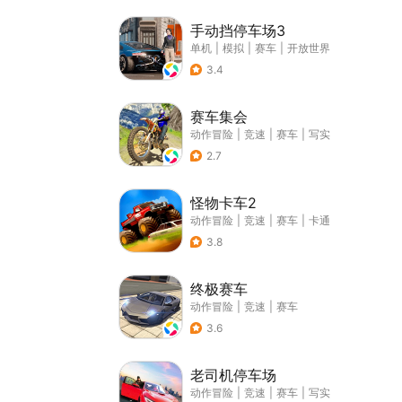
手动挡停车场3
单机
|
模拟
|
赛车
|
开放世界
3.4
赛车集会
动作冒险
|
竞速
|
赛车
|
写实
2.7
怪物卡车2
动作冒险
|
竞速
|
赛车
|
卡通
3.8
终极赛车
动作冒险
|
竞速
|
赛车
3.6
老司机停车场
动作冒险
|
竞速
|
赛车
|
写实