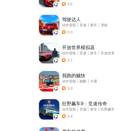
5.0
驾驶达人
动作冒险
|
竞速
|
赛车
|
漂移
0.0
开放世界模拟器
动作冒险
|
竞速
|
赛车
|
开放世界
3.7
我跑的贼快
动作冒险
|
跑酷
|
卡通
3.0
狂野飙车9：竞速传奇
动作冒险
|
竞速
|
赛车
|
狂野飙车
3.4