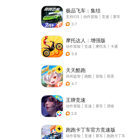
极品飞车：集结
支持iOS
|
动作冒险
|
竞速
|
赛车
3.7
摩托达人：增强版
动作冒险
|
竞速
|
摩托车
|
卡通
3.8
天天酷跑
休闲益智
|
跑酷
|
冒险
|
萌系
4.7
王牌竞速
动作冒险
|
竞速
|
赛车
|
漂移
2.8
跑跑卡丁车官方竞速版
动作冒险
|
竞速
|
赛车
|
跑跑卡丁车