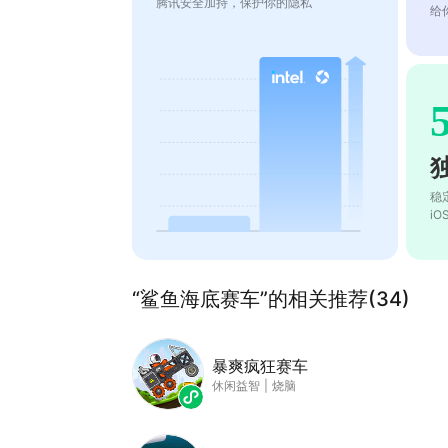
腾讯安全加持，保护你的隐私
给
稳
i
“鲨鱼海底赛车”的相关推荐(34)
暴爽疯狂赛车
休闲益智
|
烧脑