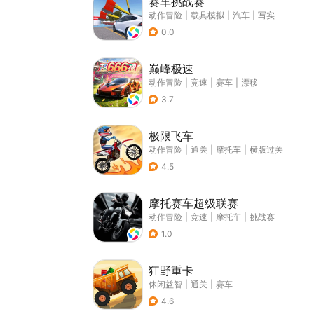
赛车挑战赛
动作冒险
|
载具模拟
|
汽车
|
写实
0.0
巅峰极速
动作冒险
|
竞速
|
赛车
|
漂移
3.7
极限飞车
动作冒险
|
通关
|
摩托车
|
横版过关
4.5
摩托赛车超级联赛
动作冒险
|
竞速
|
摩托车
|
挑战赛
1.0
狂野重卡
休闲益智
|
通关
|
赛车
4.6