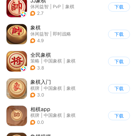
JJ象棋
休闲益智
|
PvP
|
象棋
下载
|
学习教育
2.7
象棋
休闲益智
|
即时战略
下载
|
象棋
|
棋牌
4.9
全民象棋
策略
|
中国象棋
|
象棋
下载
|
古风
3.8
象棋入门
棋牌
|
中国象棋
|
象棋
下载
|
学习教育
3.0
相棋app
棋牌
|
中国象棋
|
象棋
下载
0.0