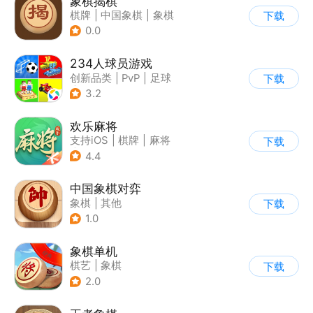
象棋揭棋
棋牌
|
中国象棋
|
象棋
下载
0.0
234人球员游戏
创新品类
|
PvP
|
足球
下载
|
千人同屏
3.2
欢乐麻将
支持iOS
|
棋牌
|
麻将
下载
|
腾讯
4.4
中国象棋对弈
象棋
|
其他
下载
1.0
象棋单机
棋艺
|
象棋
下载
2.0