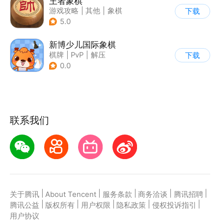
王者象棋
游戏攻略
|
其他
|
象棋
下载
5.0
新博少儿国际象棋
棋牌
|
PvP
|
解压
下载
|
学习教育
0.0
联系我们
|
|
|
|
|
关于腾讯
About Tencent
服务条款
商务洽谈
腾讯招聘
|
|
|
|
|
腾讯公益
版权所有
用户权限
隐私政策
侵权投诉指引
用户协议