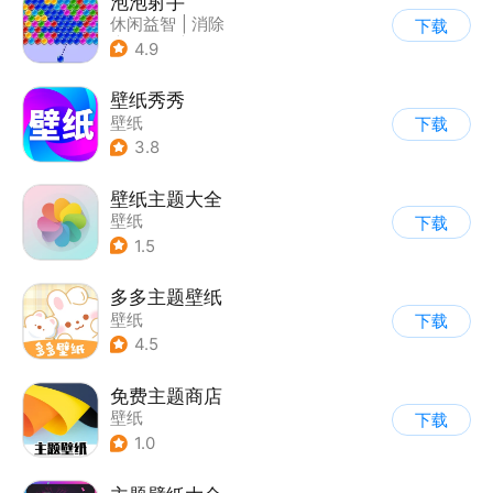
泡泡射手
休闲益智
|
消除
下载
|
泡泡龙
|
多比特
4.9
壁纸秀秀
壁纸
下载
3.8
壁纸主题大全
壁纸
下载
1.5
多多主题壁纸
壁纸
下载
4.5
免费主题商店
壁纸
下载
1.0