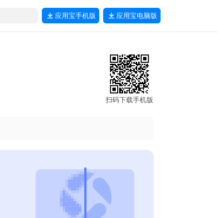
应用宝
手机版
应用宝
电脑版
扫码下载手机版