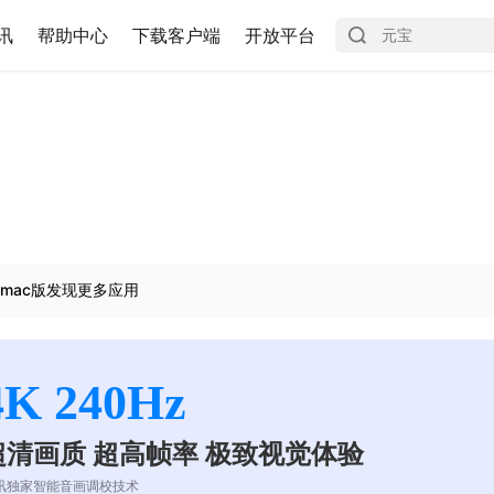
讯
帮助中心
下载客户端
开放平台
mac版发现更多应用
4K 240Hz
超清画质 超高帧率 极致视觉体验
讯独家智能音画调校技术