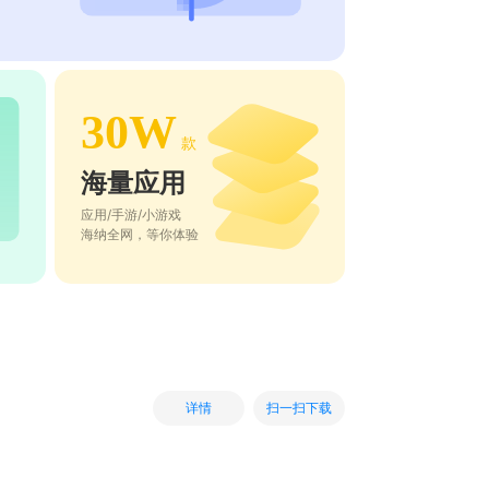
30W
款
海量应用
应用/手游/小游戏
海纳全网，等你体验
扫一扫下载
详情