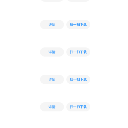
扫一扫下载
详情
扫一扫下载
详情
扫一扫下载
详情
扫一扫下载
详情