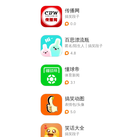
传播网
搞笑段子
0.0
百思漂流瓶
匿名/陌生人
|
搞笑段子
4.8
懂球帝
体育新闻
3.1
搞笑动图
表情包/头像
5.0
笑话大全
搞笑段子