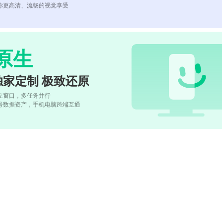
你更高清、流畅的视觉享受
原生
独家定制 极致还原
立窗口，多任务并行
号数据资产，手机电脑跨端互通