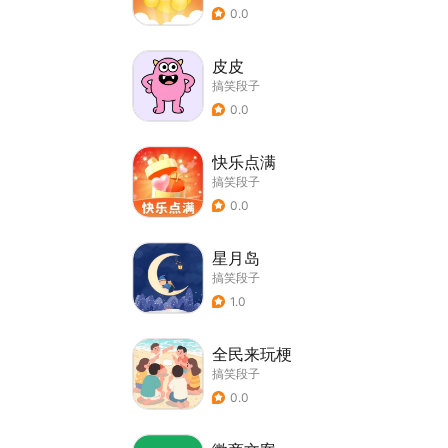
0.0
皮皮
搞笑段子
0.0
快乐点满
搞笑段子
0.0
星月岛
搞笑段子
1.0
全民来玩梗
搞笑段子
0.0