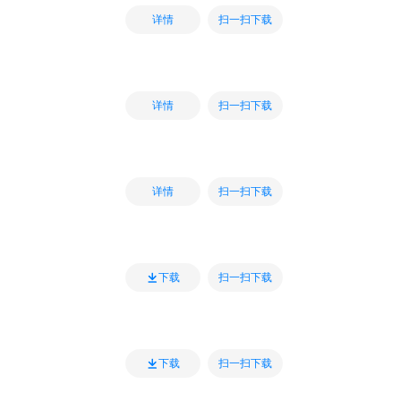
扫一扫下载
详情
扫一扫下载
详情
扫一扫下载
详情
扫一扫下载
下载
扫一扫下载
下载