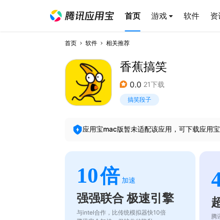
首页
游戏
软件
资
首页
软件
相关推荐
香蕉搞笑
0.0
21下载
搞笑段子
应用宝mac版暂未适配该应用，可下载应用宝
10
倍
加速
强强联合 极速引擎
与intel合作，比传统模拟器快10倍
腾