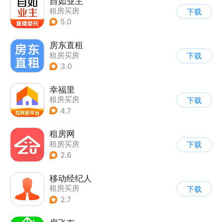
自如业主
租房买房
下载
5.0
房东直租
租房买房
下载
3.0
幸福里
租房买房
下载
4.7
租房网
租房买房
下载
2.6
移动经纪人
租房买房
下载
2.7