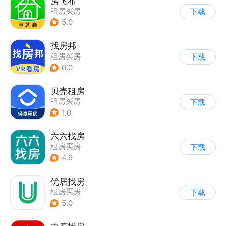
房飞布
租房买房
下载
5.0
找房邦
租房买房
下载
0.0
贝壳租房
租房买房
下载
1.0
六六找房
租房买房
下载
4.9
优居找房
租房买房
下载
5.0