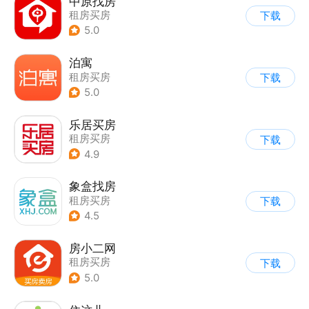
中原找房
租房买房
下载
5.0
泊寓
租房买房
下载
5.0
乐居买房
租房买房
下载
4.9
象盒找房
租房买房
下载
4.5
房小二网
租房买房
下载
5.0