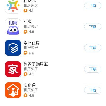
住这儿
租房买房
下载
4.1
相寓
租房买房
下载
4.9
常州住房
租房买房
下载
0.0
到家了购房宝
租房买房
下载
4.9
卖房通
租房买房
下载
4.8