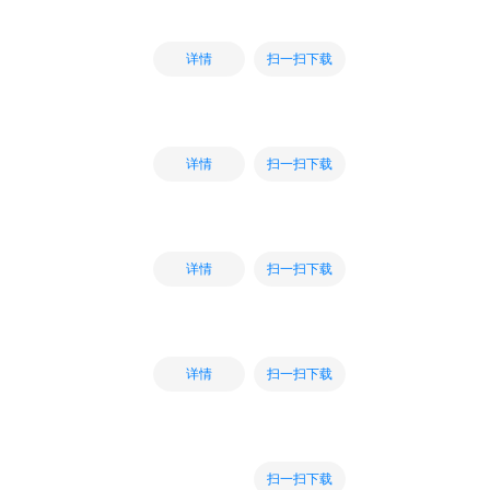
扫一扫下载
详情
扫一扫下载
详情
扫一扫下载
详情
扫一扫下载
详情
扫一扫下载