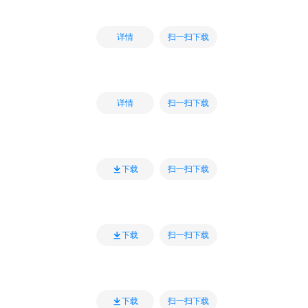
扫一扫下载
详情
扫一扫下载
详情
扫一扫下载
下载
扫一扫下载
下载
扫一扫下载
下载