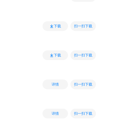
扫一扫下载
下载
扫一扫下载
下载
扫一扫下载
详情
扫一扫下载
详情