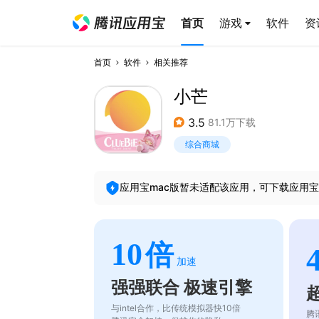
首页
游戏
软件
资
首页
软件
相关推荐
小芒
3.5
81.1万下载
综合商城
应用宝mac版暂未适配该应用，可下载应用宝
10
倍
加速
强强联合 极速引擎
与intel合作，比传统模拟器快10倍
腾