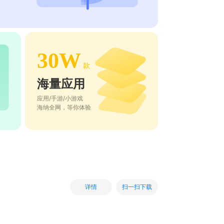
30W
款
海量应用
应用/手游/小游戏
海纳全网，等你体验
扫一扫下载
详情