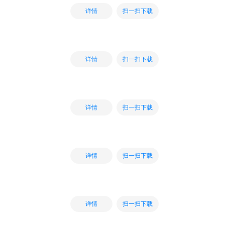
扫一扫下载
详情
扫一扫下载
详情
扫一扫下载
详情
扫一扫下载
详情
扫一扫下载
详情