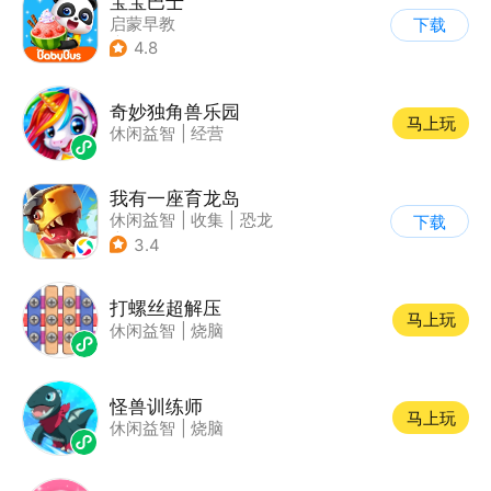
宝宝巴士
启蒙早教
下载
|
儿童益智游戏
4.8
奇妙独角兽乐园
马上玩
休闲益智
|
经营
我有一座育龙岛
休闲益智
|
收集
|
恐龙
下载
|
宠物养成
3.4
打螺丝超解压
马上玩
休闲益智
|
烧脑
怪兽训练师
马上玩
休闲益智
|
烧脑