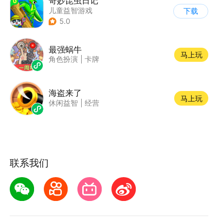
奇妙昆虫日记
儿童益智游戏
下载
|
启蒙早教
5.0
最强蜗牛
马上玩
角色扮演
|
卡牌
海盗来了
马上玩
休闲益智
|
经营
联系我们