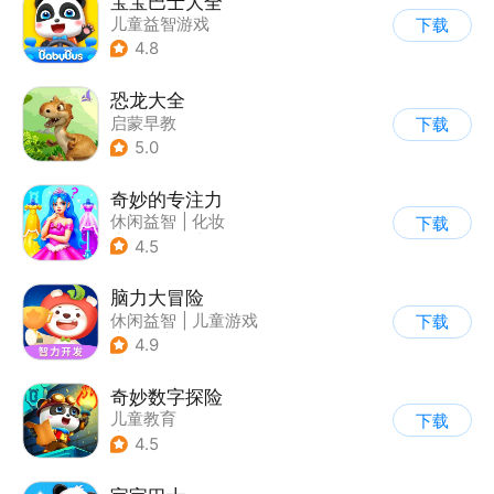
宝宝巴士大全
儿童益智游戏
下载
|
启蒙早教
4.8
恐龙大全
启蒙早教
下载
5.0
奇妙的专注力
休闲益智
|
化妆
下载
|
宝宝巴士
|
儿童游戏
4.5
脑力大冒险
休闲益智
|
儿童游戏
下载
|
卡通
|
学习教育
4.9
奇妙数字探险
儿童教育
下载
|
儿童益智游戏
4.5
|
兴趣学习