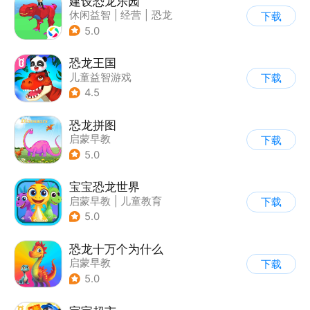
建设恐龙乐园
休闲益智
|
经营
|
恐龙
下载
|
卡通
5.0
恐龙王国
儿童益智游戏
下载
4.5
恐龙拼图
启蒙早教
下载
5.0
宝宝恐龙世界
启蒙早教
|
儿童教育
下载
5.0
恐龙十万个为什么
启蒙早教
下载
5.0