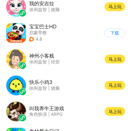
我的安吉拉
马上玩
休闲益智
|
烧脑
宝宝巴士HD
启蒙早教
下载
|
儿童益智游戏
4.8
神州小客栈
马上玩
休闲益智
|
经营
快乐小鸡3
马上玩
休闲益智
|
烧脑
叫我养牛王游戏
马上玩
角色扮演
|
ARPG