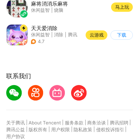
麻将消消乐麻将
马上玩
休闲益智
|
烧脑
天天爱消除
休闲益智
|
消除
|
腾讯
云游戏
下载
|
单机
4.7
联系我们
|
|
|
|
|
关于腾讯
About Tencent
服务条款
商务洽谈
腾讯招聘
|
|
|
|
|
腾讯公益
版权所有
用户权限
隐私政策
侵权投诉指引
用户协议