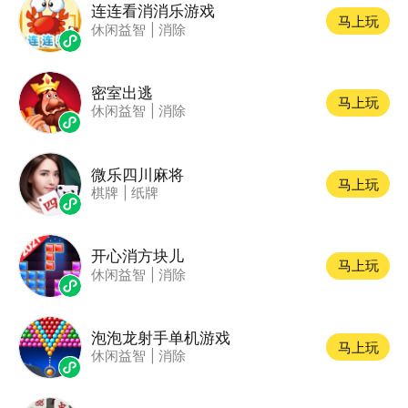
连连看消消乐游戏
马上玩
休闲益智
|
消除
密室出逃
马上玩
休闲益智
|
消除
微乐四川麻将
马上玩
棋牌
|
纸牌
开心消方块儿
马上玩
休闲益智
|
消除
泡泡龙射手单机游戏
马上玩
休闲益智
|
消除