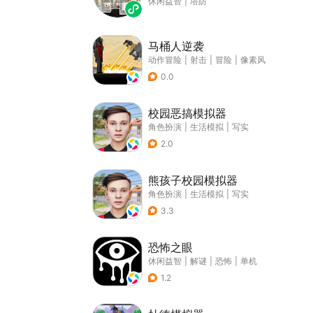
休闲益智
|
塔防
马桶人逆袭
动作冒险
|
射击
|
冒险
|
像素风
0.0
校园恶搞模拟器
角色扮演
|
生活模拟
|
写实
2.0
熊孩子校园模拟器
角色扮演
|
生活模拟
|
写实
3.3
恐怖之眼
休闲益智
|
解谜
|
恐怖
|
单机
1.2