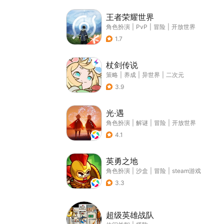
王者荣耀世界
角色扮演
|
PvP
|
冒险
|
开放世界
1.7
杖剑传说
策略
|
养成
|
异世界
|
二次元
3.9
光·遇
角色扮演
|
解谜
|
冒险
|
开放世界
4.1
英勇之地
角色扮演
|
沙盒
|
冒险
|
steam游戏
3.3
超级英雄战队