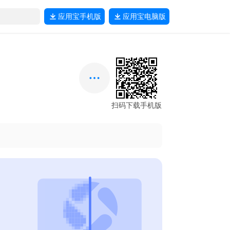
应用宝
手机版
应用宝
电脑版
扫码下载手机版