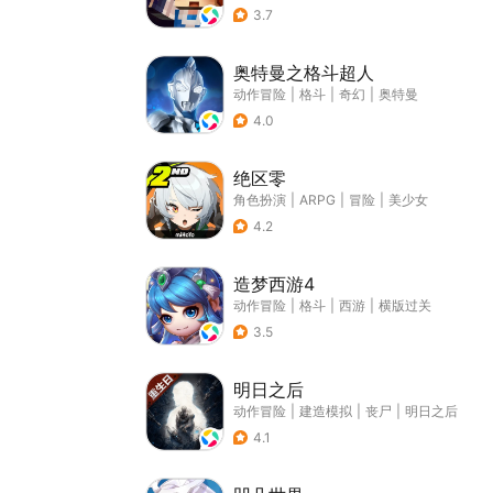
3.7
奥特曼之格斗超人
动作冒险
|
格斗
|
奇幻
|
奥特曼
4.0
绝区零
角色扮演
|
ARPG
|
冒险
|
美少女
4.2
造梦西游4
动作冒险
|
格斗
|
西游
|
横版过关
3.5
明日之后
动作冒险
|
建造模拟
|
丧尸
|
明日之后
4.1