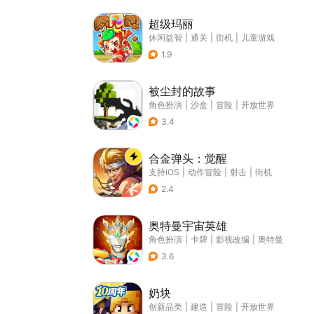
超级玛丽
休闲益智
|
通关
|
街机
|
儿童游戏
1.9
被尘封的故事
角色扮演
|
沙盒
|
冒险
|
开放世界
3.4
合金弹头：觉醒
支持iOS
|
动作冒险
|
射击
|
街机
2.4
奥特曼宇宙英雄
角色扮演
|
卡牌
|
影视改编
|
奥特曼
3.6
奶块
创新品类
|
建造
|
冒险
|
开放世界