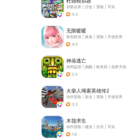
杜德模拟器
创新品类
|
沙盒
|
冒险
|
写实
4.3
无限暖暖
角色扮演
|
换装
|
冒险
|
开放世界
4.0
神庙逃亡
休闲益智
|
跑酷
|
欧美风
|
创梦天地
2.3
火柴人绳索英雄传2
动作冒险
|
射击
|
冒险
|
开放世界
3.3
木筏求生
动作冒险
|
建造
|
生存
|
写实
1.9