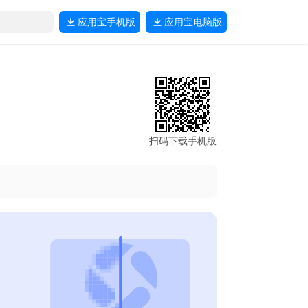
应用宝
手机版
应用宝
电脑版
扫码下载手机版