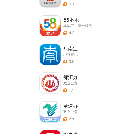
5.0
58本地
本地宝
|
综合服务
4.2
阜南宝
地方资讯
0.0
鄂汇办
政企业务
1.7
蒙速办
政企业务
2.8