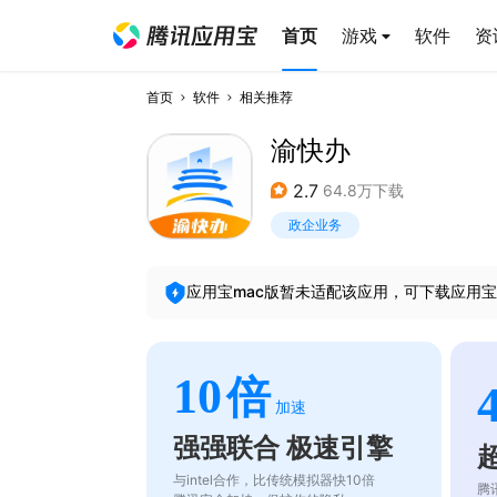
首页
游戏
软件
资
首页
软件
相关推荐
渝快办
2.7
64.8万下载
政企业务
应用宝mac版暂未适配该应用，可下载应用宝
10
倍
加速
强强联合 极速引擎
与intel合作，比传统模拟器快10倍
腾