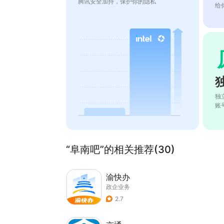
腾讯安全加持，保护你的隐私
给
独
账
“阜南吧”的相关推荐(30)
渝快办
政企业务
2.7