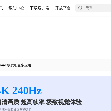
讯
帮助中心
下载客户端
开放平台
mac版发现更多应用
4K 240Hz
超清画质 超高帧率 极致视觉体验
讯独家智能音画调校技术