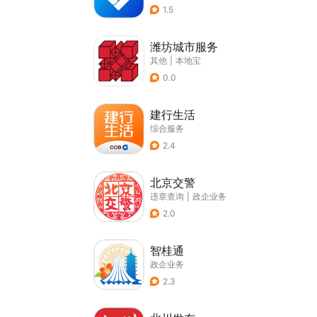
1.5
潍坊城市服务
其他
|
本地宝
0.0
建行生活
综合服务
2.4
北京交警
违章查询
|
政企业务
2.0
智桂通
政企业务
2.3