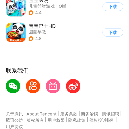
宝宝医院
儿童益智游戏
|
Q版
下载
4.4
宝宝巴士HD
启蒙早教
下载
|
儿童益智游戏
4.8
联系我们
|
|
|
|
|
关于腾讯
About Tencent
服务条款
商务洽谈
腾讯招聘
|
|
|
|
|
腾讯公益
版权所有
用户权限
隐私政策
侵权投诉指引
用户协议