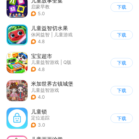
儿童故事全集
启蒙早教
下载
|
儿童绘本故事
5.0
儿童益智切水果
休闲益智
|
儿童游戏
下载
|
卡通
|
单机
4.8
宝宝超市
儿童益智游戏
|
Q版
下载
4.8
米加世界古镇城堡
儿童益智游戏
下载
4.0
儿童锁
定位追踪
下载
3.0