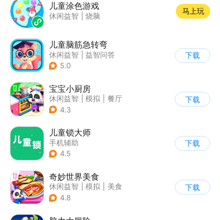
儿童涂色游戏
马上玩
休闲益智
|
烧脑
儿童脑筋急转弯
休闲益智
|
益智问答
下载
|
儿童游戏
5.0
宝宝小厨房
休闲益智
|
模拟
|
餐厅
下载
|
宝宝巴士
4.3
儿童锁大师
手机辅助
下载
4.5
奇妙世界美食
休闲益智
|
模拟
|
美食
下载
|
宝宝巴士
4.8