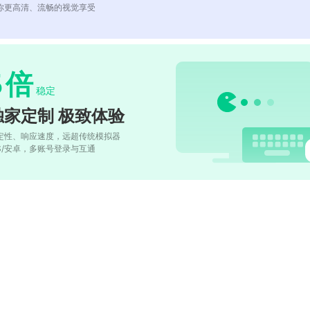
你更高清、流畅的视觉享受
5
倍
稳定
独家定制 极致体验
定性、响应速度，远超传统模拟器
OS/安卓，多账号登录与互通