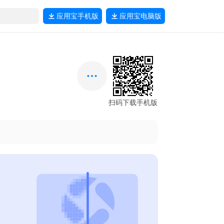
应用宝
手机版
应用宝
电脑版
扫码下载手机版