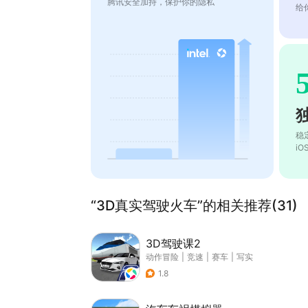
腾讯安全加持，保护你的隐私
给
稳
i
“3D真实驾驶火车”的相关推荐(31)
3D驾驶课2
动作冒险
|
竞速
|
赛车
|
写实
1.8