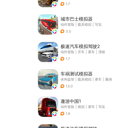
1.7
城市巴士模拟器
动作冒险
|
载具模拟
|
写实
3.0
极速汽车模拟驾驶2
动作冒险
|
开车
|
赛车
|
漂移
1.7
车祸测试模拟器
休闲益智
|
载具模拟
|
赛车
|
脑洞
13.0
遨游中国1
动作冒险
|
模拟
|
赛车
|
写实
1.9