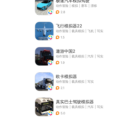
极速汽车模拟驾驶
动作冒险
|
模拟
|
赛车
|
漂移
2.8
飞行模拟器22
动作冒险
|
载具模拟
|
飞机
|
写实
1.5
遨游中国2
动作冒险
|
载具模拟
|
汽车
|
写实
1.9
欧卡模拟器
动作冒险
|
载具模拟
|
写实
2.1
真实巴士驾驶模拟器
动作冒险
|
载具模拟
|
汽车
|
写实
5.0