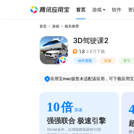
首页
游戏
软件
资
首页
游戏
相关推荐
3D驾驶课2
1.8
2.8万下载
动作冒险
竞速
赛车
应用宝mac版暂未适配该应用，可下载应用宝
10
倍
加速
强强联合 极速引擎
与intel合作，比传统模拟器快10倍
腾