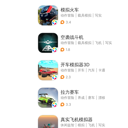
模拟火车
动作冒险
|
载具模拟
|
写实
3.4
空袭战斗机
动作冒险
|
载具模拟
|
飞机
|
写实
1.8
开车模拟器3D
动作冒险
|
开车
|
汽车
|
卡通
2.3
拉力赛车
动作冒险
|
养成
|
赛车
|
漂移
3.3
真实飞机模拟器
休闲益智
|
模拟
|
飞机
|
写实