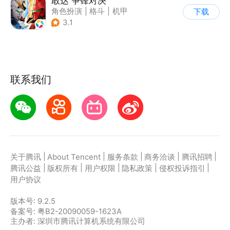
敢达 争锋对决
角色扮演
|
格斗
|
机甲
下载
|
敢达
3.1
联系我们
|
|
|
|
|
关于腾讯
About Tencent
服务条款
商务洽谈
腾讯招聘
|
|
|
|
|
腾讯公益
版权所有
用户权限
隐私政策
侵权投诉指引
用户协议
版本号:
9.2.5
备案号: 粤B2-20090059-1623A
主办者: 深圳市腾讯计算机系统有限公司