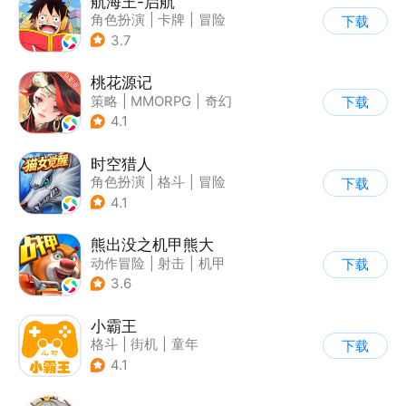
航海王-启航
角色扮演
|
卡牌
|
冒险
下载
|
海贼王
3.7
桃花源记
策略
|
MMORPG
|
奇幻
下载
|
桃花源记
4.1
时空猎人
角色扮演
|
格斗
|
冒险
下载
|
时空猎人
4.1
熊出没之机甲熊大
动作冒险
|
射击
|
机甲
下载
|
熊出没
3.6
小霸王
格斗
|
街机
|
童年
下载
|
怀旧
4.1