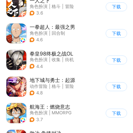
一人之下
角色扮演
|
格斗
|
冒险
下载
|
一人之下
3.6
一拳超人：最强之男
角色扮演
|
回合制
下载
|
动漫改编
|
一拳超人
4.6
拳皇98终极之战OL
角色扮演
|
收集
|
街机
下载
|
拳皇
4.4
地下城与勇士：起源
动作冒险
|
格斗
|
冒险
下载
|
地下城与勇士
4.8
航海王：燃烧意志
角色扮演
|
MMORPG
下载
|
奇幻
|
海贼王
3.7