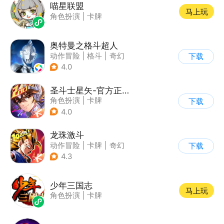
喵星联盟
马上玩
角色扮演
|
卡牌
奥特曼之格斗超人
动作冒险
|
格斗
|
奇幻
下载
|
奥特曼
4.0
圣斗士星矢-官方正版(腾讯)
角色扮演
|
卡牌
下载
|
动漫改编
4.0
|
圣斗士星矢
龙珠激斗
动作冒险
|
卡牌
|
奇幻
下载
|
龙珠
4.3
少年三国志
马上玩
角色扮演
|
卡牌