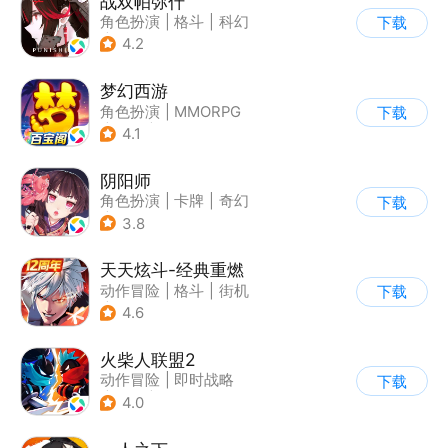
战双帕弥什
角色扮演
|
格斗
|
科幻
下载
|
美少女
4.2
梦幻西游
角色扮演
|
MMORPG
下载
|
西游
|
自由交易
4.1
阴阳师
角色扮演
|
卡牌
|
奇幻
下载
|
阴阳师
3.8
天天炫斗-经典重燃
动作冒险
|
格斗
|
街机
下载
|
动漫
4.6
火柴人联盟2
动作冒险
|
即时战略
下载
|
冒险
|
横版过关
4.0