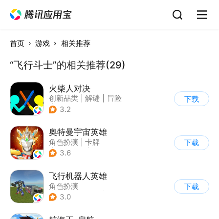
首页
游戏
相关推荐
“飞行斗士”的相关推荐(29)
火柴人对决
创新品类
|
解谜
|
冒险
下载
|
挑战破纪录
3.2
奥特曼宇宙英雄
角色扮演
|
卡牌
下载
|
影视改编
|
奥特曼
3.6
飞行机器人英雄
角色扮演
下载
|
第三人称射击
|
科幻
3.0
|
动漫