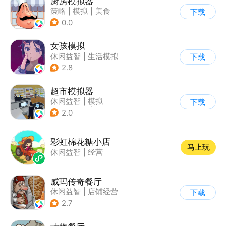
厨房模拟器
策略
|
模拟
|
美食
下载
|
剧情
0.0
女孩模拟
休闲益智
|
生活模拟
下载
|
校园
|
卡通
2.8
超市模拟器
休闲益智
|
模拟
下载
|
文字游戏
|
经营
2.0
彩虹棉花糖小店
马上玩
休闲益智
|
经营
威玛传奇餐厅
休闲益智
|
店铺经营
下载
|
美食
|
卡通
2.7