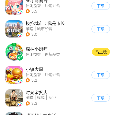
餐厅萌物语
休闲益智
|
店铺经营
下载
|
美食
|
萌系
3.5
模拟城市：我是市长
策略
|
城市经营
下载
|
模拟城市
|
开放世界
3.0
森林小厨师
马上玩
休闲益智
|
创新品类
小镇大厨
休闲益智
|
店铺经营
下载
|
美食
|
卡通
3.2
时光杂货店
策略
|
模拟
|
商业
下载
|
童年
3.3