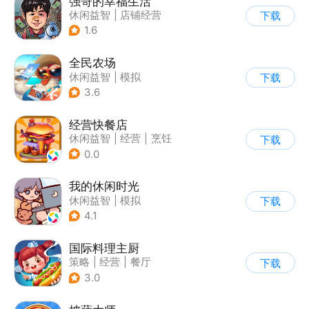
强哥的幸福生活
休闲益智
|
店铺经营
下载
|
卡通
|
Q版
1.6
全民农场
休闲益智
|
模拟
下载
|
田园生活
|
卡通
3.6
经营快餐店
休闲益智
|
经营
|
烹饪
下载
|
卡通
0.0
我的休闲时光
休闲益智
|
模拟
下载
4.1
国际料理主厨
策略
|
经营
|
餐厅
下载
|
学习教育
3.0