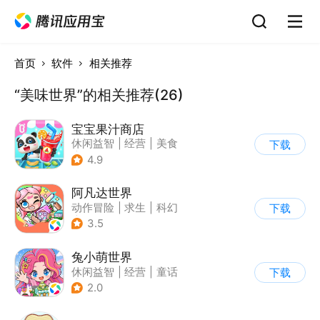
首页
软件
相关推荐
“美味世界”的相关推荐(26)
宝宝果汁商店
休闲益智
|
经营
|
美食
下载
|
宝宝巴士
4.9
阿凡达世界
动作冒险
|
求生
|
科幻
下载
|
开放世界
3.5
兔小萌世界
休闲益智
|
经营
|
童话
下载
|
捏脸
2.0