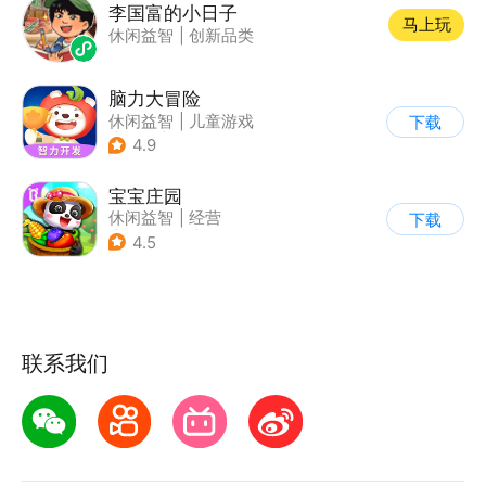
李国富的小日子
马上玩
休闲益智
|
创新品类
脑力大冒险
休闲益智
|
儿童游戏
下载
|
卡通
|
学习教育
4.9
宝宝庄园
休闲益智
|
经营
下载
|
田园生活
|
宝宝巴士
4.5
联系我们