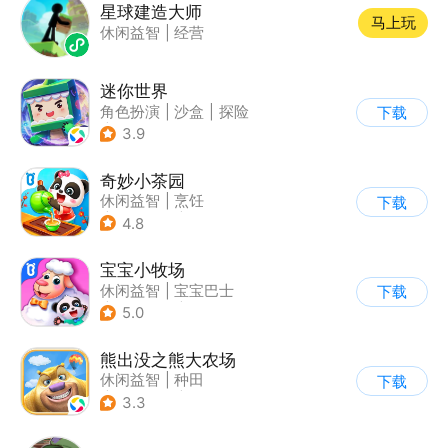
星球建造大师
马上玩
休闲益智
|
经营
迷你世界
角色扮演
|
沙盒
|
探险
下载
|
我的世界
3.9
奇妙小茶园
休闲益智
|
烹饪
下载
|
宝宝巴士
|
学习教育
4.8
宝宝小牧场
休闲益智
|
宝宝巴士
下载
|
学习教育
|
儿童游戏
5.0
熊出没之熊大农场
休闲益智
|
种田
下载
|
田园生活
|
熊出没
3.3