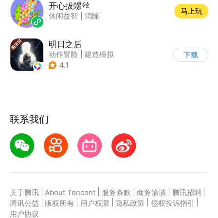
开心拔螺丝
马上玩
休闲益智
|
消除
明日之后
动作冒险
|
建造模拟
下载
|
丧尸
|
明日之后
4.1
联系我们
|
|
|
|
|
关于腾讯
About Tencent
服务条款
商务洽谈
腾讯招聘
|
|
|
|
|
腾讯公益
版权所有
用户权限
隐私政策
侵权投诉指引
用户协议