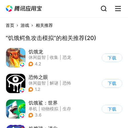
首页
游戏
相关推荐
“饥饿鳄鱼攻击模拟”的相关推荐(20)
饥饿龙
休闲益智
|
收集
|
恐龙
下载
|
宠物
4.2
恐怖之眼
休闲益智
|
解谜
|
恐怖
下载
|
单机
1.2
饥饿鲨：世界
单机
|
动物模拟
|
生存
下载
|
饥饿鲨
3.6