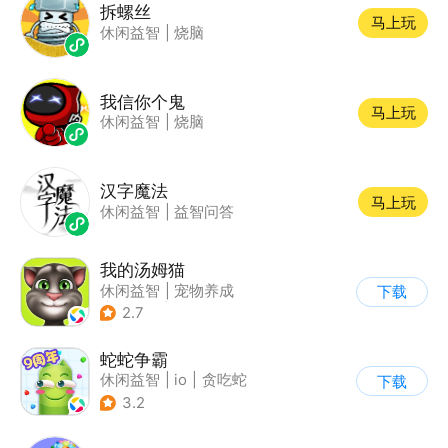
拆螺丝
马上玩
休闲益智
|
烧脑
我信你个鬼
马上玩
休闲益智
|
烧脑
汉字魔法
马上玩
休闲益智
|
益智问答
我的汤姆猫
休闲益智
|
宠物养成
下载
|
汤姆猫
|
儿童游戏
2.7
蛇蛇争霸
休闲益智
|
io
|
贪吃蛇
下载
|
白日梦
3.2