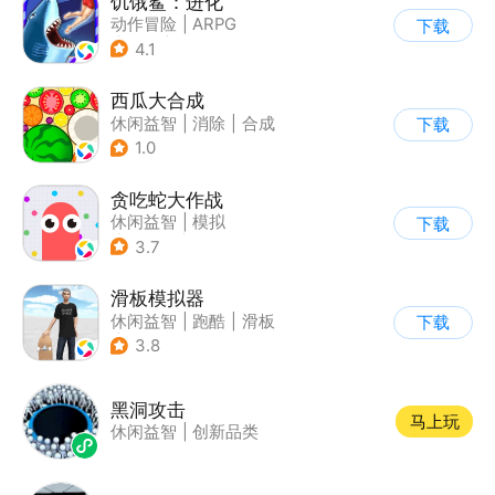
饥饿鲨：进化
动作冒险
|
ARPG
下载
|
冒险
|
饥饿鲨
4.1
西瓜大合成
休闲益智
|
消除
|
合成
下载
1.0
贪吃蛇大作战
休闲益智
|
模拟
下载
|
贪吃蛇
|
卡通
3.7
滑板模拟器
休闲益智
|
跑酷
|
滑板
下载
|
卡通
3.8
黑洞攻击
马上玩
休闲益智
|
创新品类