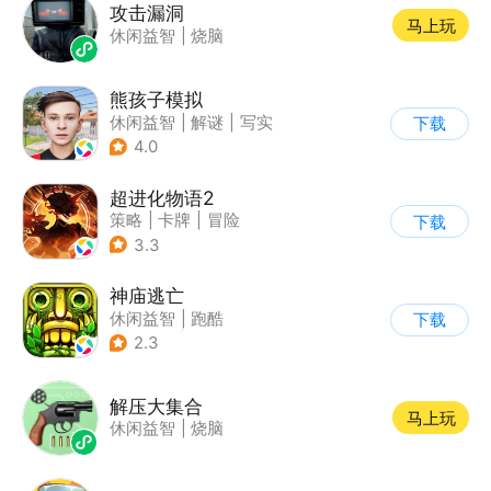
攻击漏洞
马上玩
休闲益智
|
烧脑
熊孩子模拟
休闲益智
|
解谜
|
写实
下载
4.0
超进化物语2
策略
|
卡牌
|
冒险
下载
|
剧情
3.3
神庙逃亡
休闲益智
|
跑酷
下载
|
欧美风
|
创梦天地
2.3
解压大集合
马上玩
休闲益智
|
烧脑