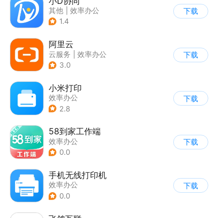
小D协同
其他
|
效率办公
下载
1.4
阿里云
云服务
|
效率办公
下载
3.0
小米打印
效率办公
下载
2.8
58到家工作端
效率办公
下载
0.0
手机无线打印机
效率办公
下载
0.0