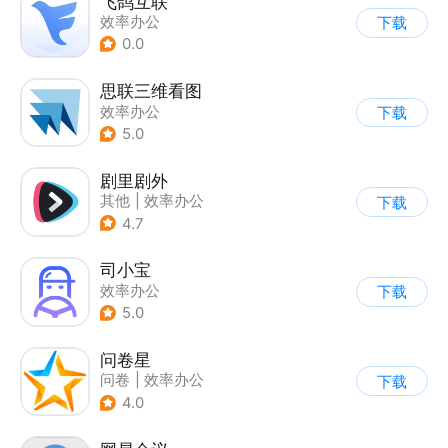
飞鸽互联
效率办公
下载
0.0
思联三维看图
效率办公
下载
5.0
剧里剧外
其他
|
效率办公
下载
4.7
司小宝
效率办公
下载
5.0
问卷星
问卷
|
效率办公
下载
4.0