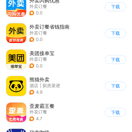
外卖闪购优惠
外卖订餐
下载
0.0
外卖订餐省钱指南
外卖订餐
下载
0.0
美团接单宝
外卖订餐
下载
0.0
熊猫外卖
酒店
|
厨房菜谱
下载
|
外卖订餐
|
餐厅推荐
4.9
歪麦霸王餐
外卖订餐
下载
4.7