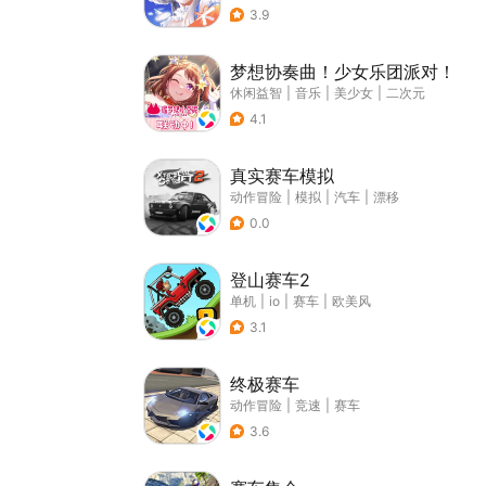
3.9
梦想协奏曲！少女乐团派对！
休闲益智
|
音乐
|
美少女
|
二次元
4.1
真实赛车模拟
动作冒险
|
模拟
|
汽车
|
漂移
0.0
登山赛车2
单机
|
io
|
赛车
|
欧美风
3.1
终极赛车
动作冒险
|
竞速
|
赛车
3.6