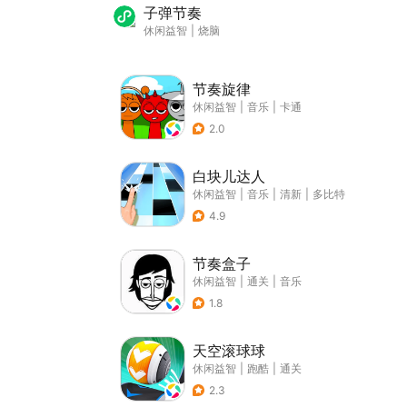
子弹节奏
休闲益智
|
烧脑
节奏旋律
休闲益智
|
音乐
|
卡通
2.0
白块儿达人
休闲益智
|
音乐
|
清新
|
多比特
4.9
节奏盒子
休闲益智
|
通关
|
音乐
1.8
天空滚球球
休闲益智
|
跑酷
|
通关
2.3