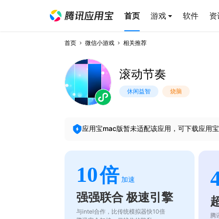
首页
游戏
软件
资
首页
微信小游戏
相关推荐
滚动节奏
休闲益智
烧脑
应用宝mac版暂未适配该应用，可下载应用宝
10
倍
加速
强强联合 极速引擎
与intel合作，比传统模拟器快10倍
腾