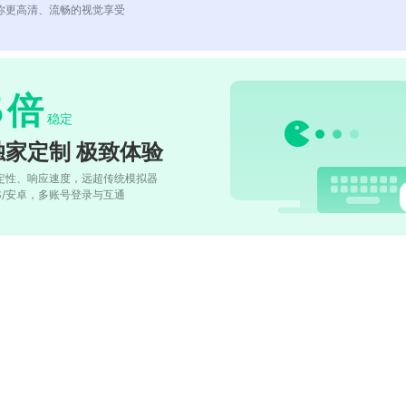
你更高清、流畅的视觉享受
5
倍
稳定
独家定制 极致体验
定性、响应速度，远超传统模拟器
OS/安卓，多账号登录与互通