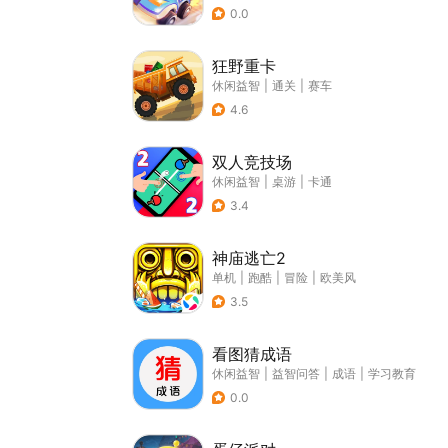
0.0
狂野重卡
休闲益智
|
通关
|
赛车
4.6
双人竞技场
休闲益智
|
桌游
|
卡通
3.4
神庙逃亡2
单机
|
跑酷
|
冒险
|
欧美风
3.5
看图猜成语
休闲益智
|
益智问答
|
成语
|
学习教育
0.0