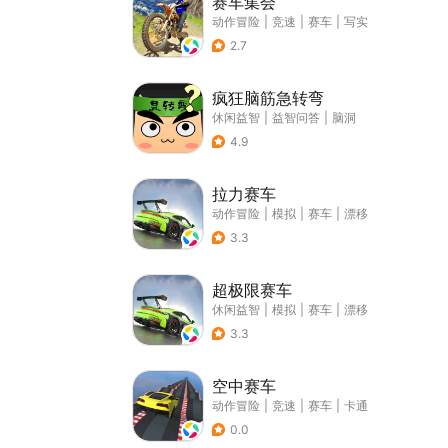
赛车集会
动作冒险
|
竞速
|
赛车
|
写实
2.7
疯狂脑筋急转弯
休闲益智
|
益智问答
|
脑洞
4.9
拉力赛车
动作冒险
|
模拟
|
赛车
|
漂移
3.3
超极限赛车
休闲益智
|
模拟
|
赛车
|
漂移
3.3
空中赛车
动作冒险
|
竞速
|
赛车
|
卡通
0.0