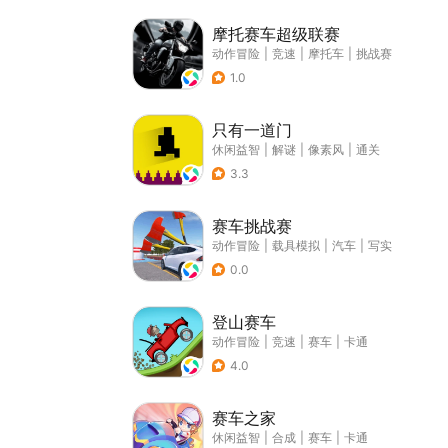
摩托赛车超级联赛
动作冒险
|
竞速
|
摩托车
|
挑战赛
1.0
只有一道门
休闲益智
|
解谜
|
像素风
|
通关
3.3
赛车挑战赛
动作冒险
|
载具模拟
|
汽车
|
写实
0.0
登山赛车
动作冒险
|
竞速
|
赛车
|
卡通
4.0
赛车之家
休闲益智
|
合成
|
赛车
|
卡通