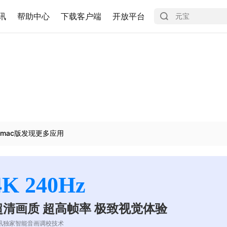
讯
帮助中心
下载客户端
开放平台
mac版发现更多应用
4K 240Hz
超清画质 超高帧率 极致视觉体验
讯独家智能音画调校技术