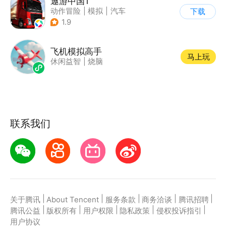
遨游中国1
动作冒险
|
模拟
|
汽车
下载
|
写实
1.9
飞机模拟高手
马上玩
休闲益智
|
烧脑
联系我们
|
|
|
|
|
关于腾讯
About Tencent
服务条款
商务洽谈
腾讯招聘
|
|
|
|
|
腾讯公益
版权所有
用户权限
隐私政策
侵权投诉指引
用户协议