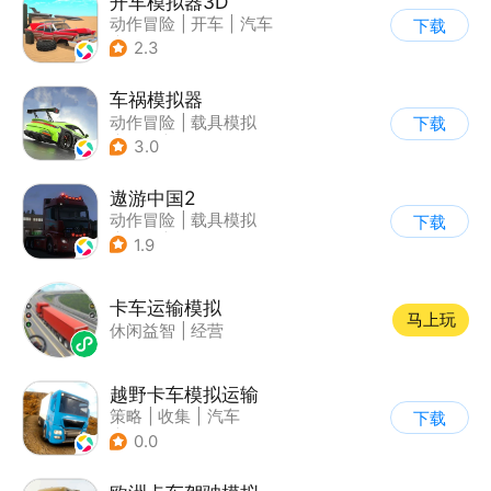
开车模拟器3D
动作冒险
|
开车
|
汽车
下载
|
卡通
2.3
车祸模拟器
动作冒险
|
载具模拟
下载
|
汽车
|
写实
3.0
遨游中国2
动作冒险
|
载具模拟
下载
|
汽车
|
写实
1.9
卡车运输模拟
马上玩
休闲益智
|
经营
越野卡车模拟运输
策略
|
收集
|
汽车
下载
|
写实
0.0