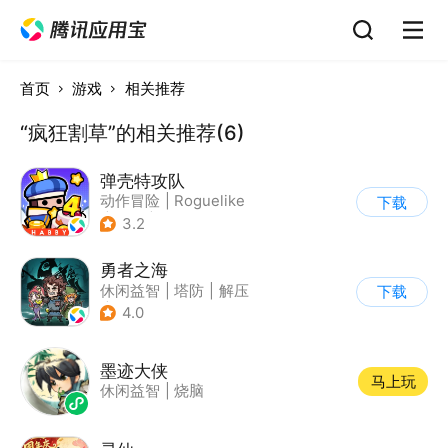
首页
游戏
相关推荐
“疯狂割草”的相关推荐(6)
弹壳特攻队
动作冒险
|
Roguelike
下载
|
冒险
|
无双割草
3.2
勇者之海
休闲益智
|
塔防
|
解压
下载
|
无双割草
4.0
墨迹大侠
马上玩
休闲益智
|
烧脑