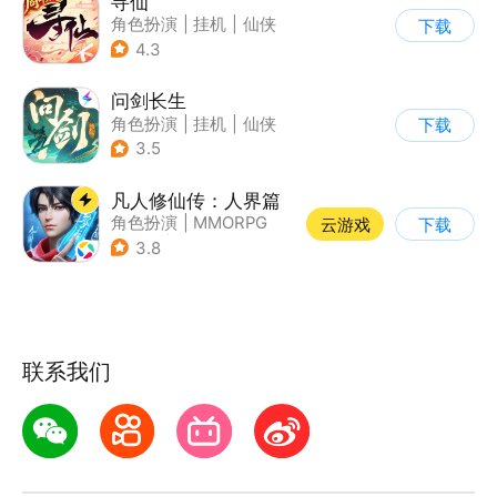
寻仙
角色扮演
|
挂机
|
仙侠
下载
|
寻仙
4.3
问剑长生
角色扮演
|
挂机
|
仙侠
下载
|
剧情
3.5
凡人修仙传：人界篇
角色扮演
|
MMORPG
云游戏
下载
|
仙侠
|
开放世界
3.8
联系我们