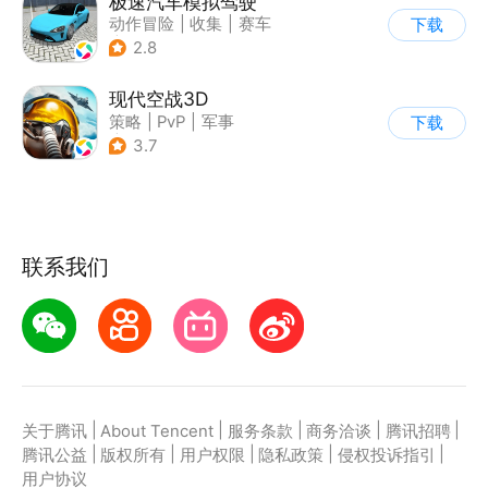
极速汽车模拟驾驶
动作冒险
|
收集
|
赛车
下载
|
漂移
2.8
现代空战3D
策略
|
PvP
|
军事
下载
|
战术竞技
3.7
联系我们
|
|
|
|
|
关于腾讯
About Tencent
服务条款
商务洽谈
腾讯招聘
|
|
|
|
|
腾讯公益
版权所有
用户权限
隐私政策
侵权投诉指引
用户协议