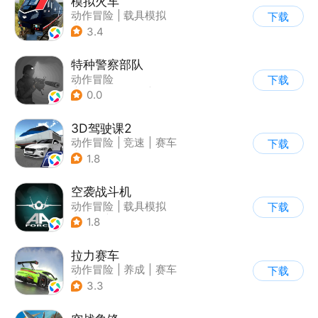
模拟火车
动作冒险
|
载具模拟
下载
|
写实
3.4
特种警察部队
动作冒险
下载
|
第一人称射击
|
枪战
0.0
|
写实
3D驾驶课2
动作冒险
|
竞速
|
赛车
下载
|
写实
1.8
空袭战斗机
动作冒险
|
载具模拟
下载
|
飞机
|
写实
1.8
拉力赛车
动作冒险
|
养成
|
赛车
下载
|
漂移
3.3