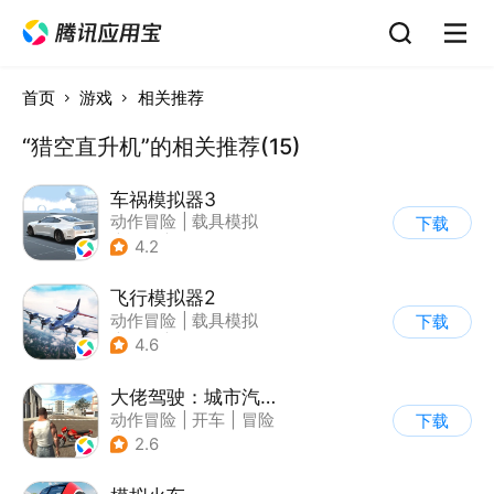
首页
游戏
相关推荐
“猎空直升机”的相关推荐(15)
车祸模拟器3
动作冒险
|
载具模拟
下载
|
汽车
|
写实
4.2
飞行模拟器2
动作冒险
|
载具模拟
下载
|
飞机
|
写实
4.6
大佬驾驶：城市汽车模拟器
动作冒险
|
开车
|
冒险
下载
|
写实
2.6