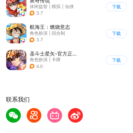
奥奇传说
休闲益智
|
模拟
|
仙侠
下载
|
童年
3.7
航海王：燃烧意志
角色扮演
|
回合制
下载
|
奇幻
|
海贼王
3.7
圣斗士星矢-官方正版(腾讯)
角色扮演
|
卡牌
下载
|
动漫改编
4.0
|
圣斗士星矢
联系我们