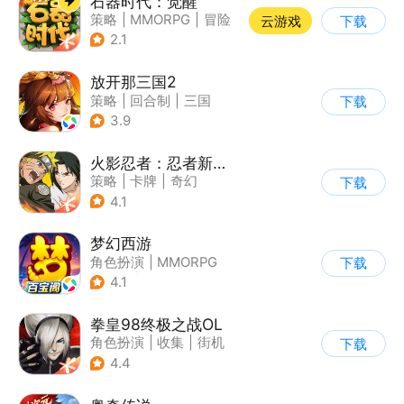
石器时代：觉醒
策略
|
MMORPG
|
冒险
云游戏
下载
|
自由交易
2.1
放开那三国2
策略
|
回合制
|
三国
下载
|
Q版
3.9
火影忍者：忍者新世代
策略
|
卡牌
|
奇幻
下载
|
火影
4.1
梦幻西游
角色扮演
|
MMORPG
下载
|
西游
|
自由交易
4.1
拳皇98终极之战OL
角色扮演
|
收集
|
街机
下载
|
拳皇
4.4