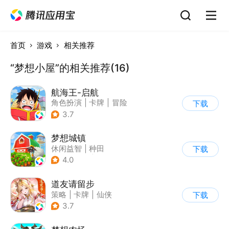
首页
游戏
相关推荐
“梦想小屋”的相关推荐(16)
航海王-启航
角色扮演
|
卡牌
|
冒险
下载
|
海贼王
3.7
梦想城镇
休闲益智
|
种田
下载
|
田园生活
|
中国风
4.0
道友请留步
策略
|
卡牌
|
仙侠
下载
|
卡通
3.7