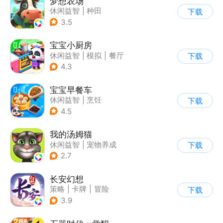
梦想农场
休闲益智
|
种田
下载
|
田园生活
|
卡通
3.5
宝宝小厨房
休闲益智
|
模拟
|
餐厅
下载
|
宝宝巴士
4.3
宝宝早餐车
休闲益智
|
烹饪
下载
|
宝宝巴士
|
儿童游戏
4.5
我的汤姆猫
休闲益智
|
宠物养成
下载
|
汤姆猫
|
儿童游戏
2.7
长安幻想
策略
|
卡牌
|
冒险
下载
|
宠物
3.9