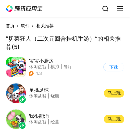
首页
软件
相关推荐
“切菜狂人（二次元回合挂机手游）”的相关推
荐(5)
宝宝小厨房
休闲益智
|
模拟
|
餐厅
下载
|
宝宝巴士
4.3
单挑足球
马上玩
休闲益智
|
烧脑
我很能消
马上玩
休闲益智
|
经营