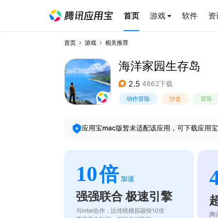
首页
游戏
软件
资
首页
游戏
相关推荐
海洋家园生存岛
2.5
4862下载
动作冒险
沙盒
冒险
应用宝mac版暂未适配该应用，可下载应用宝
10
倍
加速
强强联合 极速引擎
与intel合作，比传统模拟器快10倍
腾