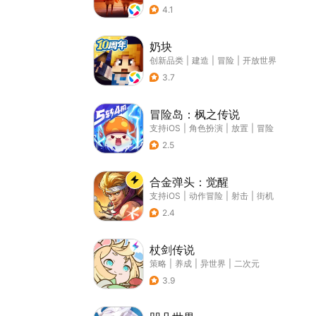
4.1
奶块
创新品类
|
建造
|
冒险
|
开放世界
3.7
冒险岛：枫之传说
支持iOS
|
角色扮演
|
放置
|
冒险
2.5
合金弹头：觉醒
支持iOS
|
动作冒险
|
射击
|
街机
2.4
杖剑传说
策略
|
养成
|
异世界
|
二次元
3.9