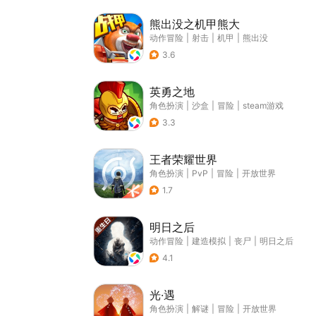
熊出没之机甲熊大
动作冒险
|
射击
|
机甲
|
熊出没
3.6
英勇之地
角色扮演
|
沙盒
|
冒险
|
steam游戏
3.3
王者荣耀世界
角色扮演
|
PvP
|
冒险
|
开放世界
1.7
明日之后
动作冒险
|
建造模拟
|
丧尸
|
明日之后
4.1
光·遇
角色扮演
|
解谜
|
冒险
|
开放世界