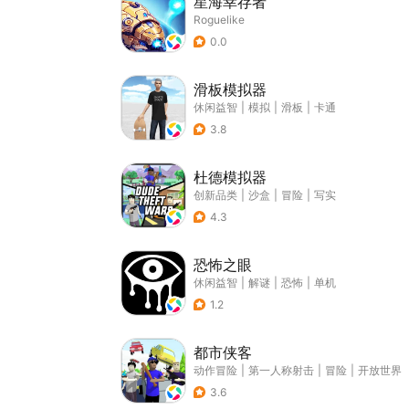
星海幸存者
Roguelike
0.0
滑板模拟器
休闲益智
|
模拟
|
滑板
|
卡通
3.8
杜德模拟器
创新品类
|
沙盒
|
冒险
|
写实
4.3
恐怖之眼
休闲益智
|
解谜
|
恐怖
|
单机
1.2
都市侠客
动作冒险
|
第一人称射击
|
冒险
|
开放世界
3.6