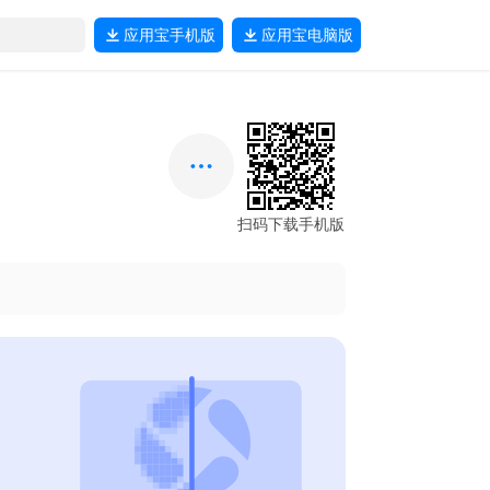
应用宝
手机版
应用宝
电脑版
扫码下载手机版