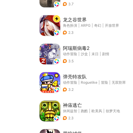
3.7
龙之谷世界
角色扮演
|
ARPG
|
奇幻
|
开放世界
2.3
阿瑞斯病毒2
动作冒险
|
沙盒
|
末日
|
剧情
3.5
弹壳特攻队
动作冒险
|
Roguelike
|
冒险
|
无双割草
3.2
神庙逃亡
休闲益智
|
跑酷
|
欧美风
|
创梦天地
2.3