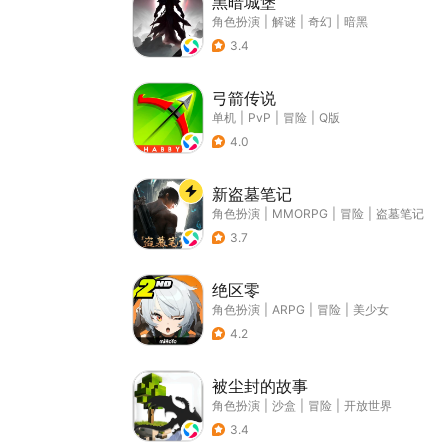
黑暗城堡
角色扮演
|
解谜
|
奇幻
|
暗黑
3.4
弓箭传说
单机
|
PvP
|
冒险
|
Q版
4.0
新盗墓笔记
角色扮演
|
MMORPG
|
冒险
|
盗墓笔记
3.7
绝区零
角色扮演
|
ARPG
|
冒险
|
美少女
4.2
被尘封的故事
角色扮演
|
沙盒
|
冒险
|
开放世界
3.4