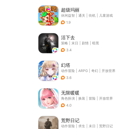
超级玛丽
休闲益智
|
通关
|
街机
|
儿童游戏
1.9
活下去
策略
|
末日
|
剧情
|
暗黑
3.4
幻塔
动作冒险
|
ARPG
|
奇幻
|
开放世界
3.6
无限暖暖
角色扮演
|
换装
|
冒险
|
开放世界
4.0
荒野日记
动作冒险
|
求生
|
末日
|
荒野日记