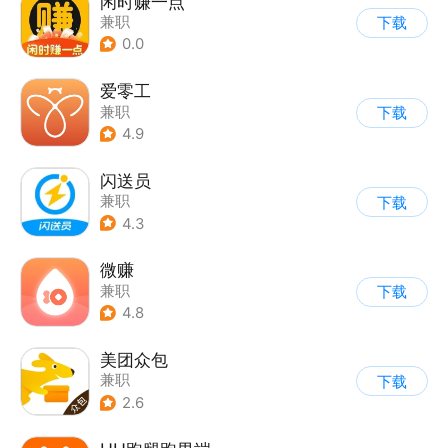
闲时赚一点
兼职
下载
0.0
爱零工
兼职
下载
4.9
闪送员
兼职
下载
4.3
微赚
兼职
下载
4.8
美团众包
兼职
下载
2.6