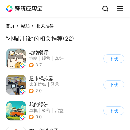
首页
游戏
相关推荐
“小喵冲锋”的相关推荐(22)
动物餐厅
策略
|
经营
|
烹饪
下载
|
宠物
3.7
超市模拟器
休闲益智
|
经营
下载
|
文字游戏
|
模拟
2.0
我的绿洲
单机
|
经营
|
治愈
下载
|
休闲益智
0.0