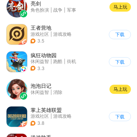
亮剑
马上玩
角色扮演
|
战争
|
军事
王者营地
游戏社区
|
游戏攻略
下载
3.5
疯狂动物园
休闲益智
|
跑酷
|
街机
下载
|
像素风
3.3
泡泡日记
马上玩
休闲益智
|
消除
掌上英雄联盟
游戏社区
|
游戏攻略
下载
3.8