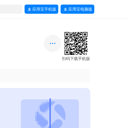
应用宝
手机版
应用宝
电脑版
扫码下载手机版