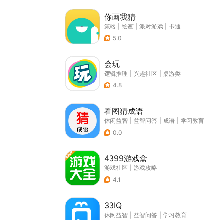
你画我猜
策略
|
绘画
|
派对游戏
|
卡通
5.0
会玩
逻辑推理
|
兴趣社区
|
桌游类
4.8
看图猜成语
休闲益智
|
益智问答
|
成语
|
学习教育
0.0
4399游戏盒
游戏社区
|
游戏攻略
4.1
33IQ
休闲益智
|
益智问答
|
学习教育