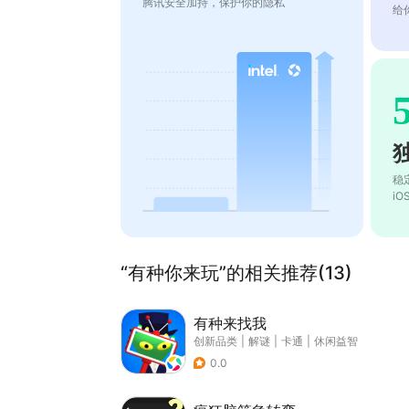
腾讯安全加持，保护你的隐私
给
稳
i
“有种你来玩”的相关推荐(13)
有种来找我
创新品类
|
解谜
|
卡通
|
休闲益智
0.0