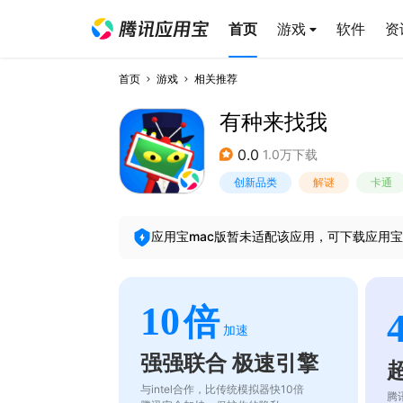
首页
游戏
软件
资
首页
游戏
相关推荐
有种来找我
0.0
1.0万下载
创新品类
解谜
卡通
应用宝mac版暂未适配该应用，可下载应用宝
10
倍
加速
强强联合 极速引擎
与intel合作，比传统模拟器快10倍
腾