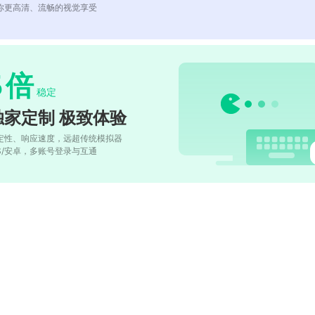
你更高清、流畅的视觉享受
5
倍
稳定
独家定制 极致体验
定性、响应速度，远超传统模拟器
OS/安卓，多账号登录与互通