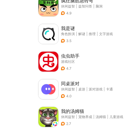
疯狂脑筋急转弯
休闲益智
|
益智问答
|
脑洞
4.9
我是谜
角色扮演
|
解谜
|
推理
|
文字游戏
3.5
虫虫助手
游戏社区
4.7
同桌派对
休闲益智
|
桌游
|
派对游戏
|
卡通
4.0
我的汤姆猫
休闲益智
|
宠物养成
|
汤姆猫
|
儿童游戏
2.7