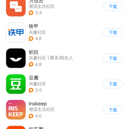
方信云
潮流生活社区
下载
|
综合商城
3.4
铁甲
兴趣社区
下载
4.6
积目
兴趣社区
|
匿名/陌生人
下载
4.8
豆瓣
兴趣社区
下载
3.0
inskeep
潮流生活社区
下载
4.0