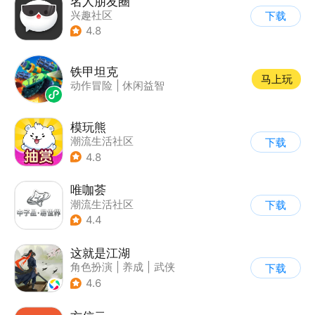
名人朋友圈
兴趣社区
下载
4.8
铁甲坦克
马上玩
动作冒险
|
休闲益智
模玩熊
潮流生活社区
下载
4.8
唯咖荟
潮流生活社区
下载
4.4
这就是江湖
角色扮演
|
养成
|
武侠
下载
|
文字游戏
4.6