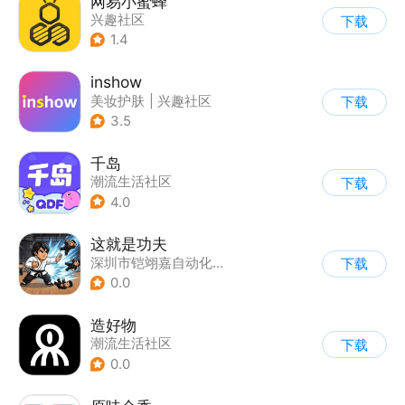
网易小蜜蜂
兴趣社区
下载
1.4
inshow
美妆护肤
|
兴趣社区
下载
3.5
千岛
潮流生活社区
下载
4.0
这就是功夫
深圳市铠翊嘉自动化有限公司
下载
0.0
造好物
潮流生活社区
下载
0.0