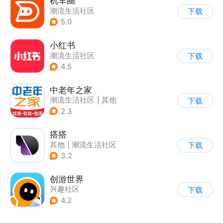
机车圈
潮流生活社区
下载
5.0
小红书
潮流生活社区
下载
4.5
中老年之家
潮流生活社区
|
其他
下载
2.3
搭搭
其他
|
潮流生活社区
下载
|
指南针
3.2
创游世界
兴趣社区
下载
4.2