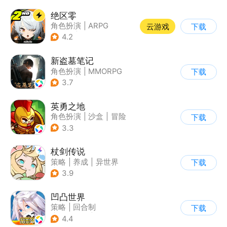
绝区零
角色扮演
|
ARPG
云游戏
下载
|
冒险
|
美少女
4.2
新盗墓笔记
角色扮演
|
MMORPG
下载
|
冒险
|
盗墓笔记
3.7
英勇之地
角色扮演
|
沙盒
|
冒险
下载
|
steam游戏
3.3
杖剑传说
策略
|
养成
|
异世界
下载
|
二次元
3.9
凹凸世界
策略
|
回合制
下载
|
动漫改编
|
凹凸世界
4.4