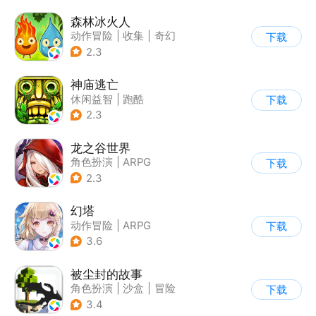
森林冰火人
动作冒险
|
收集
|
奇幻
下载
|
儿童游戏
2.3
神庙逃亡
休闲益智
|
跑酷
下载
|
欧美风
|
创梦天地
2.3
龙之谷世界
角色扮演
|
ARPG
下载
|
奇幻
|
开放世界
2.3
幻塔
动作冒险
|
ARPG
下载
|
奇幻
|
开放世界
3.6
被尘封的故事
角色扮演
|
沙盒
|
冒险
下载
|
开放世界
3.4