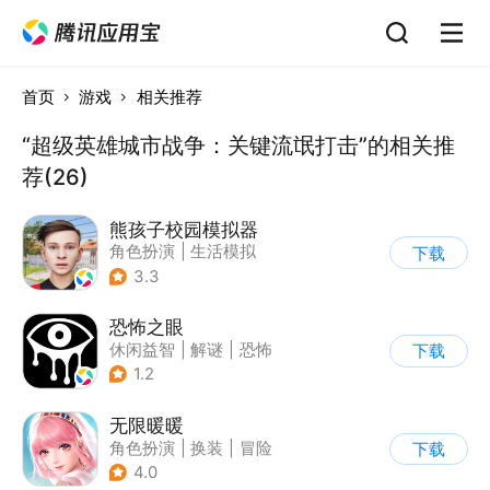
首页
游戏
相关推荐
“超级英雄城市战争：关键流氓打击”的相关推
荐(26)
熊孩子校园模拟器
角色扮演
|
生活模拟
下载
|
写实
3.3
恐怖之眼
休闲益智
|
解谜
|
恐怖
下载
|
单机
1.2
无限暖暖
角色扮演
|
换装
|
冒险
下载
|
开放世界
4.0