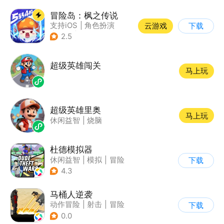
冒险岛：枫之传说
支持iOS
|
角色扮演
云游戏
下载
|
放置
|
冒险
2.5
超级英雄闯关
马上玩
超级英雄里奥
马上玩
休闲益智
|
烧脑
杜德模拟器
休闲益智
|
模拟
|
冒险
下载
|
写实
4.3
马桶人逆袭
动作冒险
|
射击
|
冒险
下载
|
像素风
0.0