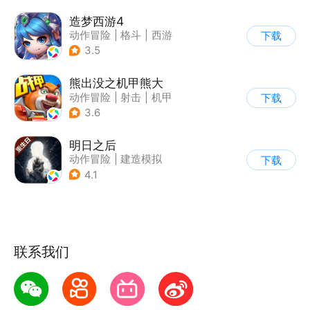
造梦西游4
动作冒险
|
格斗
|
西游
下载
|
横版过关
3.5
熊出没之机甲熊大
动作冒险
|
射击
|
机甲
下载
|
熊出没
3.6
明日之后
动作冒险
|
建造模拟
下载
|
丧尸
|
明日之后
4.1
联系我们