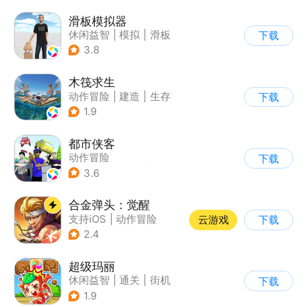
滑板模拟器
休闲益智
|
模拟
|
滑板
下载
|
卡通
3.8
木筏求生
动作冒险
|
建造
|
生存
下载
|
写实
1.9
都市侠客
动作冒险
下载
|
第一人称射击
|
冒险
3.6
|
开放世界
合金弹头：觉醒
支持iOS
|
动作冒险
云游戏
下载
|
射击
|
街机
2.4
超级玛丽
休闲益智
|
通关
|
街机
下载
|
儿童游戏
1.9