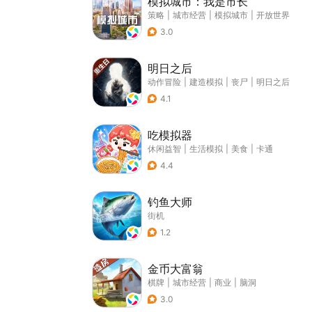
模拟城市：我是市长
策略
|
城市经营
|
模拟城市
|
开放世界
3.0
明日之后
动作冒险
|
建造模拟
|
丧尸
|
明日之后
4.1
吃模拟器
休闲益智
|
生活模拟
|
美食
|
卡通
4.4
钓鱼大师
街机
1.2
金币大富翁
棋牌
|
城市经营
|
商业
|
脑洞
3.0