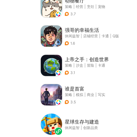
动物餐厅
策略
|
经营
|
烹饪
|
宠物
3.7
强哥的幸福生活
休闲益智
|
店铺经营
|
卡通
|
Q版
1.6
上帝之手：创造世界
策略
|
沙盒
|
冒险
|
卡通
3.1
谁是首富
策略
|
模拟
|
商业
|
写实
3.5
星球生存与建造
休闲益智
|
创新品类