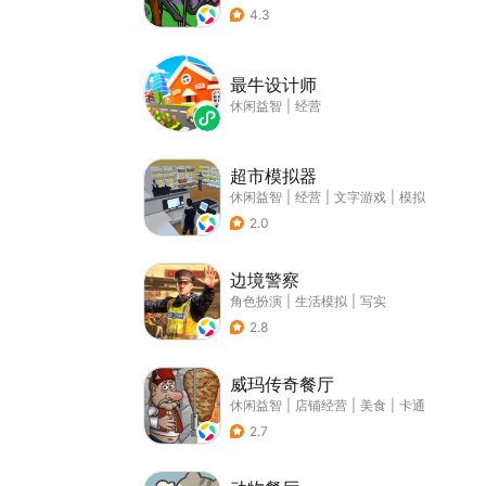
4.3
最牛设计师
休闲益智
|
经营
超市模拟器
休闲益智
|
经营
|
文字游戏
|
模拟
2.0
边境警察
角色扮演
|
生活模拟
|
写实
2.8
威玛传奇餐厅
休闲益智
|
店铺经营
|
美食
|
卡通
2.7