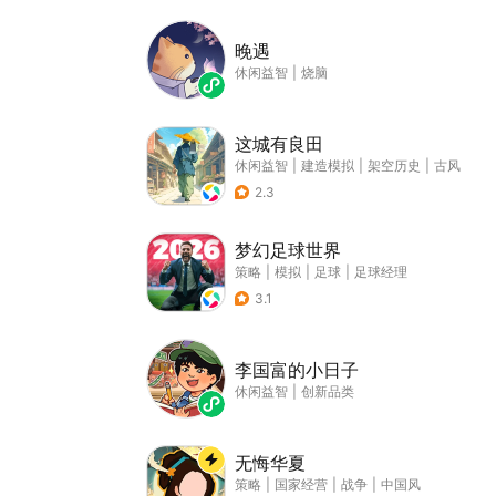
晚遇
休闲益智
|
烧脑
这城有良田
休闲益智
|
建造模拟
|
架空历史
|
古风
2.3
梦幻足球世界
策略
|
模拟
|
足球
|
足球经理
3.1
李国富的小日子
休闲益智
|
创新品类
无悔华夏
策略
|
国家经营
|
战争
|
中国风