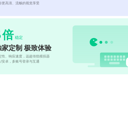
你更高清、流畅的视觉享受
5
倍
稳定
独家定制 极致体验
定性、响应速度，远超传统模拟器
OS/安卓，多账号登录与互通