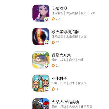
女孩模拟
休闲益智
|
生活模拟
|
校园
|
卡通
2.8
毁灭星球模拟器
休闲益智
|
太空模拟
|
太空
2.1
我是大东家
策略
|
模拟
|
商业
|
卡通
3.1
小小村长
策略
|
SLG
|
战争
|
像素风
3.0
火柴人神话战场
策略
|
塔防
|
火柴人
|
休闲益智