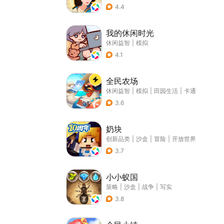
4.4
我的休闲时光
休闲益智
|
模拟
4.1
全民农场
休闲益智
|
模拟
|
田园生活
|
卡通
3.6
奶块
创新品类
|
沙盒
|
冒险
|
开放世界
3.7
小小蚁国
策略
|
沙盒
|
战争
|
写实
3.8