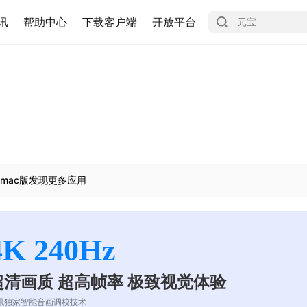
讯
帮助中心
下载客户端
开放平台
mac版发现更多应用
4K 240Hz
超清画质 超高帧率 极致视觉体验
讯独家智能音画调校技术