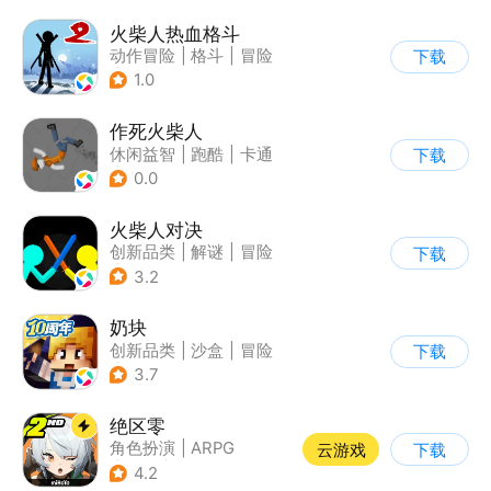
火柴人热血格斗
动作冒险
|
格斗
|
冒险
下载
|
火柴人
1.0
作死火柴人
休闲益智
|
跑酷
|
卡通
下载
|
62游戏
0.0
火柴人对决
创新品类
|
解谜
|
冒险
下载
|
挑战破纪录
3.2
奶块
创新品类
|
沙盒
|
冒险
下载
|
开放世界
3.7
绝区零
角色扮演
|
ARPG
云游戏
下载
|
冒险
|
美少女
4.2