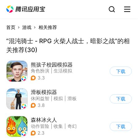
首页
游戏
相关推荐
“混沌骑士 - RPG 火柴人战士，暗影之战”的相
关推荐(30)
熊孩子校园模拟器
角色扮演
|
生活模拟
下载
|
写实
3.3
滑板模拟器
休闲益智
|
模拟
|
滑板
下载
|
卡通
3.8
森林冰火人
动作冒险
|
收集
|
奇幻
下载
|
儿童游戏
2.3