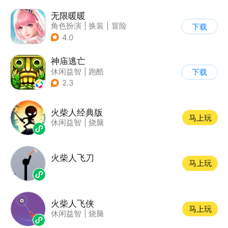
无限暖暖
角色扮演
|
换装
|
冒险
下载
|
开放世界
4.0
神庙逃亡
休闲益智
|
跑酷
下载
|
欧美风
|
创梦天地
2.3
火柴人经典版
马上玩
休闲益智
|
烧脑
火柴人飞刀
马上玩
火柴人飞侠
马上玩
休闲益智
|
烧脑