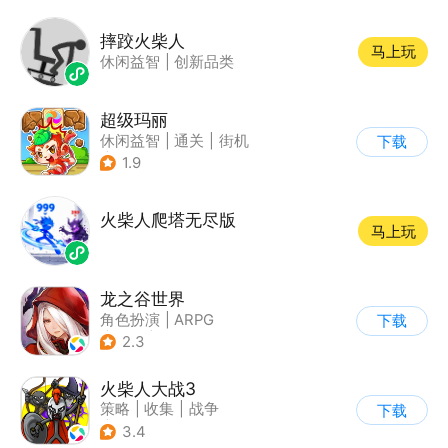
摔跤火柴人
马上玩
休闲益智
|
创新品类
超级玛丽
休闲益智
|
通关
|
街机
下载
|
儿童游戏
1.9
火柴人爬塔无尽版
马上玩
龙之谷世界
角色扮演
|
ARPG
下载
|
奇幻
|
开放世界
2.3
火柴人大战3
策略
|
收集
|
战争
下载
|
火柴人
3.4