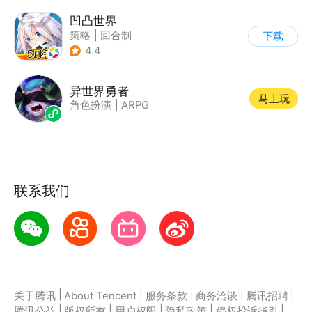
凹凸世界
策略
|
回合制
下载
|
动漫改编
|
凹凸世界
4.4
异世界勇者
马上玩
角色扮演
|
ARPG
联系我们
|
|
|
|
|
关于腾讯
About Tencent
服务条款
商务洽谈
腾讯招聘
|
|
|
|
|
腾讯公益
版权所有
用户权限
隐私政策
侵权投诉指引