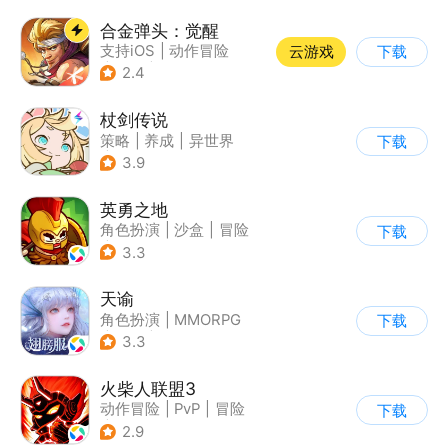
合金弹头：觉醒
支持iOS
|
动作冒险
云游戏
下载
|
射击
|
街机
2.4
杖剑传说
策略
|
养成
|
异世界
下载
|
二次元
3.9
英勇之地
角色扮演
|
沙盒
|
冒险
下载
|
steam游戏
3.3
天谕
角色扮演
|
MMORPG
下载
|
奇幻
|
开放世界
3.3
火柴人联盟3
动作冒险
|
PvP
|
冒险
下载
|
横版过关
2.9