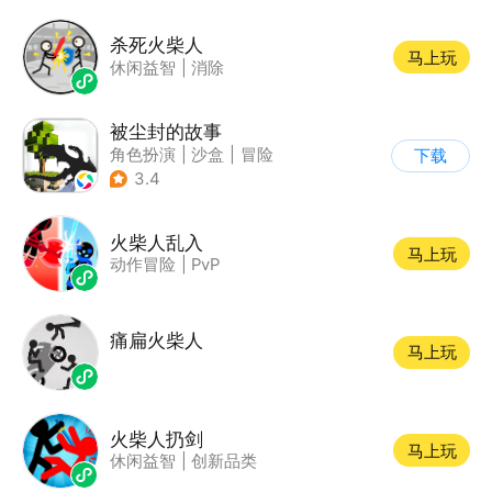
杀死火柴人
马上玩
休闲益智
|
消除
被尘封的故事
角色扮演
|
沙盒
|
冒险
下载
|
开放世界
3.4
火柴人乱入
马上玩
动作冒险
|
PvP
痛扁火柴人
马上玩
火柴人扔剑
马上玩
休闲益智
|
创新品类