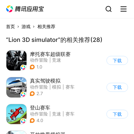
首页
游戏
相关推荐
“Lion 3D simulator”的相关推荐(28)
摩托赛车超级联赛
动作冒险
|
竞速
下载
|
摩托车
|
挑战赛
1.0
真实驾驶模拟
动作冒险
|
模拟
|
赛车
下载
|
漂移
2.7
登山赛车
动作冒险
|
竞速
|
赛车
下载
|
卡通
4.0