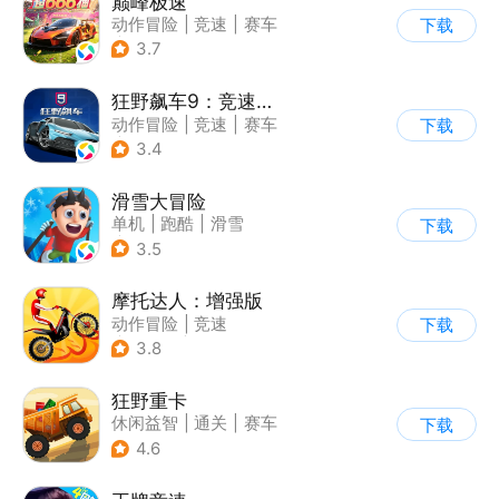
巅峰极速
动作冒险
|
竞速
|
赛车
下载
|
漂移
3.7
狂野飙车9：竞速传奇
动作冒险
|
竞速
|
赛车
下载
|
狂野飙车
3.4
滑雪大冒险
单机
|
跑酷
|
滑雪
下载
|
游道易
3.5
摩托达人：增强版
动作冒险
|
竞速
下载
|
摩托车
|
卡通
3.8
狂野重卡
休闲益智
|
通关
|
赛车
下载
4.6