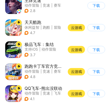
王牌竞速
动作冒险
|
竞速
|
赛车
下载
|
漂移
2.8
天天酷跑
休闲益智
|
跑酷
|
冒险
云游戏
下载
|
萌系
4.7
极品飞车：集结
支持iOS
|
动作冒险
云游戏
下载
|
竞速
|
赛车
3.7
跑跑卡丁车官方竞速版
动作冒险
|
竞速
|
赛车
云游戏
下载
|
跑跑卡丁车
4.8
QQ飞车-熊出没联动
动作冒险
|
竞速
|
飞车
云游戏
下载
|
漂移
4.1