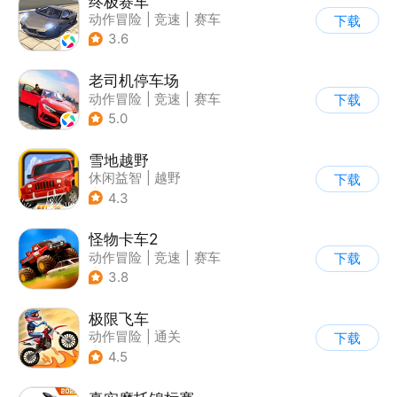
终极赛车
动作冒险
|
竞速
|
赛车
下载
3.6
老司机停车场
动作冒险
|
竞速
|
赛车
下载
|
写实
5.0
雪地越野
休闲益智
|
越野
下载
|
横版过关
4.3
怪物卡车2
动作冒险
|
竞速
|
赛车
下载
|
卡通
3.8
极限飞车
动作冒险
|
通关
下载
|
摩托车
|
横版过关
4.5