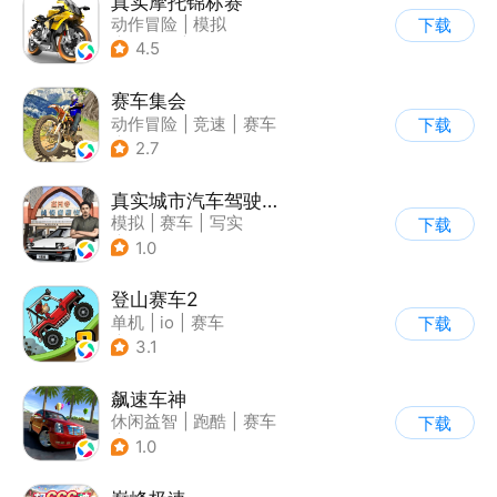
真实摩托锦标赛
动作冒险
|
模拟
下载
|
摩托车
|
写实
4.5
赛车集会
动作冒险
|
竞速
|
赛车
下载
|
写实
2.7
真实城市汽车驾驶3D
模拟
|
赛车
|
写实
下载
|
收集
1.0
登山赛车2
单机
|
io
|
赛车
下载
|
欧美风
3.1
飙速车神
休闲益智
|
跑酷
|
赛车
下载
|
漂移
1.0