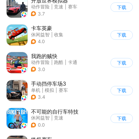
开放世界模拟器
动作冒险
|
竞速
|
赛车
下载
|
开放世界
3.7
卡车英豪
休闲益智
|
收集
下载
4.0
我跑的贼快
动作冒险
|
跑酷
|
卡通
下载
3.0
手动挡停车场3
单机
|
模拟
|
赛车
下载
|
开放世界
3.4
不可能的自行车特技
休闲益智
|
竞速
下载
|
自行车
|
写实
0.0